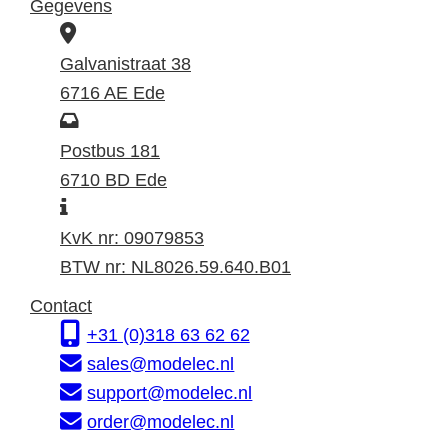
Gegevens
B
e
Galvanistraat 38
z
6716 AE Ede
o
P
e
o
Postbus 181
k
s
6710 BD Ede
I
a
t
n
d
a
KvK nr: 09079853
f
r
d
BTW nr: NL8026.59.640.B01
o
e
r
Contact
r
s
e
+31 (0)318 63 62 62
m
s
sales@modelec.nl
a
support@modelec.nl
t
order@modelec.nl
i