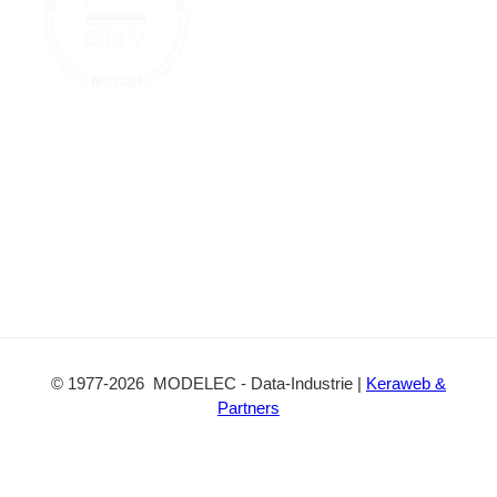
a
k
e
c
t
©
1977
-2026
MODELEC
-
Data-Industrie
|
Keraweb &
Partners