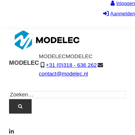
Inloggen
Aanmelden
MODELEC
MODELEC
MODELEC
+31 (0)318 - 636 262
Data-
contact@modelec.nl
Industrie
L