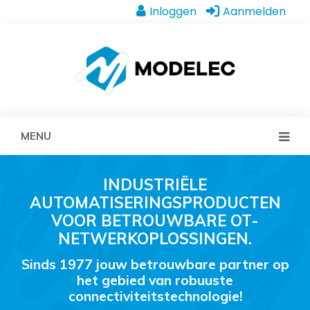
Inloggen
Aanmelden
MENU
INDUSTRIËLE
AUTOMATISERINGSPRODUCTEN
VOOR BETROUWBARE OT-
NETWERKOPLOSSINGEN.
Sinds 1977 jouw betrouwbare partner op
het gebied van robuuste
connectiviteitstechnologie!