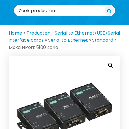
Zoeken
naar:
Home
»
Producten
»
Serial to Ethernet/USB/Serial
interface cards
»
Serial to Ethernet
»
Standard
»
Moxa NPort 5100 serie