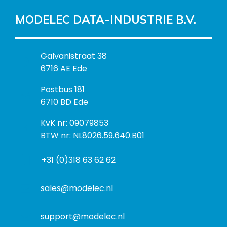
MODELEC DATA-INDUSTRIE B.V.
B
Galvanistraat 38
e
6716 AE Ede
z
P
Postbus 181
o
o
6710 BD Ede
e
s
k
I
KvK nr: 09079853
t
a
n
BTW nr: NL8026.59.640.B01
a
d
f
d
r
+31 (0)318 63 62 62
o
r
e
r
e
s
m
sales@modelec.nl
s
a
t
support@modelec.nl
i