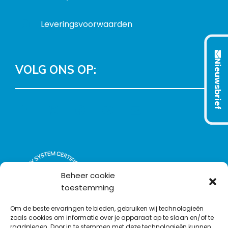
Leveringsvoorwaarden
Nieuwsbrief
VOLG ONS OP:
L
T
F
Y
C
i
w
a
o
o
n
i
c
u
n
k
t
e
T
t
e
t
b
u
a
d
e
o
b
c
Beheer cookie
I
r
o
e
t
toestemming
n
k
Om de beste ervaringen te bieden, gebruiken wij technologieën
zoals cookies om informatie over je apparaat op te slaan en/of te
raadplegen. Door in te stemmen met deze technologieën kunnen