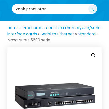
Zoeken
naar:
Home
»
Producten
»
Serial to Ethernet/USB/Serial
interface cards
»
Serial to Ethernet
»
Standard
»
Moxa NPort 5600 serie