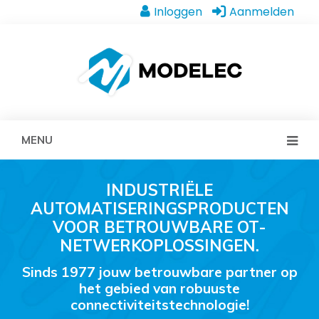
Inloggen
Aanmelden
MENU
INDUSTRIËLE
AUTOMATISERINGSPRODUCTEN
VOOR BETROUWBARE OT-
NETWERKOPLOSSINGEN.
Sinds 1977 jouw betrouwbare partner op
het gebied van robuuste
connectiviteitstechnologie!