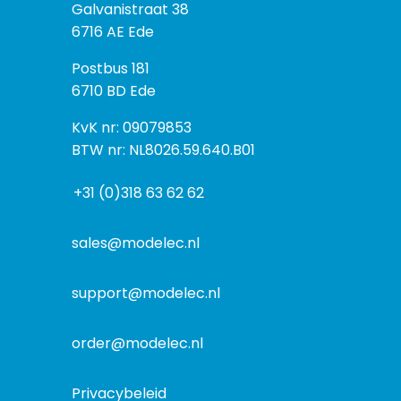
B
Galvanistraat 38
e
6716 AE Ede
z
P
Postbus 181
o
o
6710 BD Ede
e
s
k
I
KvK nr: 09079853
t
a
n
BTW nr: NL8026.59.640.B01
a
d
f
d
r
+31 (0)318 63 62 62
o
r
e
r
e
s
m
sales@modelec.nl
s
a
t
support@modelec.nl
i
e
order@modelec.nl
Privacybeleid