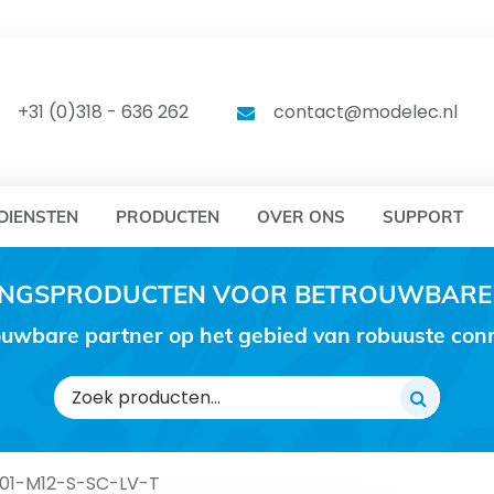
DELEC
MODELEC
+31 (0)318 - 636 262
contact@modelec.nl
DIENSTEN
PRODUCTEN
OVER ONS
SUPPORT
RINGSPRODUCTEN VOOR BETROUWBARE
uwbare partner op het gebied van robuuste conne
Zoeken
naar:
01-M12-S-SC-LV-T