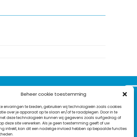
VOLG ONS OP:
Beheer cookie toestemming
Nieuwsbrief
e ervaringen te bieden, gebruiken wij technologieën zoals cookies
L
F
Y
C
ie over je apparaat op te slaan en/of te raadplegen. Door in te
t deze technologieën kunnen wij gegevens zoals surfgedrag of
i
a
o
o
T
 op deze site verwerken. Als je geen toestemming geeft of uw
n
c
u
n
g intrekt, kan dit een nadelige invloed hebben op bepaalde functies
en
w
k
e
T
t
kheden.