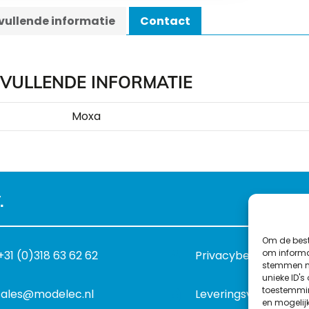
ullende informatie
Contact
VULLENDE INFORMATIE
Moxa
.
Om de best
om informat
+31 (0)318 63 62 62
Privacybeleid
stemmen me
unieke ID's
toestemmin
sales@modelec.nl
Leveringsvoorwaard
en mogelij