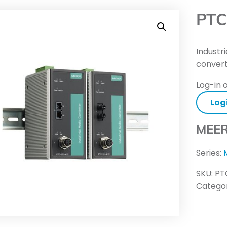
PTC
Industr
conver
Log-in o
Log
MEER
Series:
SKU:
PT
Categor