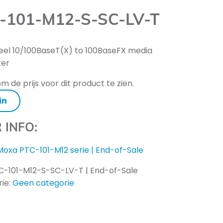
-101-M12-S-SC-LV-T
ieel 10/100BaseT(X) to 100BaseFX media
ter
m de prijs voor dit product te zien.
in
 INFO:
Moxa PTC-101-M12 serie | End-of-Sale
C-101-M12-S-SC-LV-T | End-of-Sale
ie:
Geen categorie