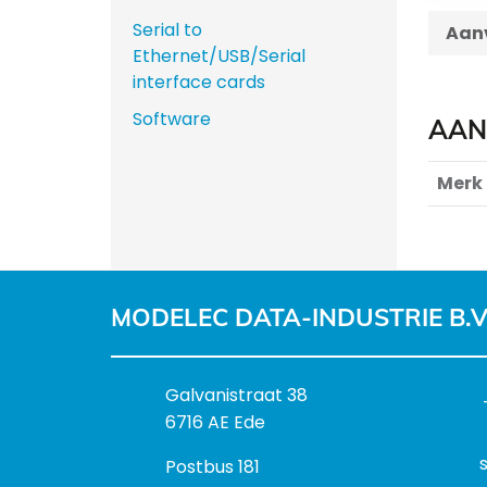
Serial to
Aanv
Ethernet/USB/Serial
interface cards
Software
AAN
Merk
MODELEC DATA-INDUSTRIE B.V
B
Galvanistraat 38
e
6716 AE Ede
z
P
Postbus 181
o