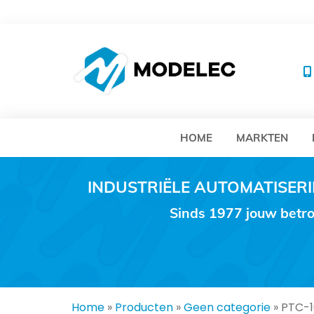
MO
HOME
MARKTEN
INDUSTRIËLE AUTOMATISE
Sinds 1977 jouw betro
Home
»
Producten
»
Geen categorie
»
PTC-1