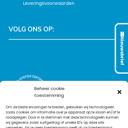
Leveringsvoorwaarden
VOLG ONS OP:
Nieuwsbrief
L
T
F
Y
C
i
w
a
o
o
n
i
c
u
n
k
t
e
T
t
e
t
b
u
a
d
e
o
b
c
Beheer cookie
I
r
o
e
t
toestemming
n
k
Om de beste ervaringen te bieden, gebruiken wij technologieën
zoals cookies om informatie over je apparaat op te slaan en/of te
raadplegen. Door in te stemmen met deze technologieën kunnen
wij gegevens zoals surfgedrag of unieke ID's op deze site
verwerken. Als je geen toestemming geeft of uw toestemming