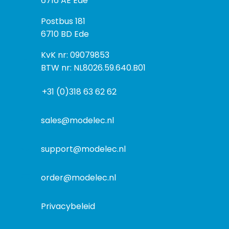
6716 AE Ede
z
P
Postbus 181
o
o
6710 BD Ede
e
s
k
I
KvK nr: 09079853
t
a
n
BTW nr: NL8026.59.640.B01
a
d
f
d
r
+31 (0)318 63 62 62
o
r
e
r
e
s
m
sales@modelec.nl
s
a
t
support@modelec.nl
i
e
order@modelec.nl
Privacybeleid