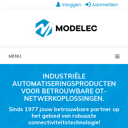
Inloggen
Aanmelden
MENU
INDUSTRIËLE
AUTOMATISERINGSPRODUCTEN
VOOR BETROUWBARE OT-
NETWERKOPLOSSINGEN.
Sinds 1977 jouw betrouwbare partner op
het gebied van robuuste
connectiviteitstechnologie!