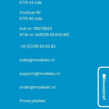
e
6716 AE Ede
z
P
Postbus 181
o
o
6710 BD Ede
e
s
k
I
KvK nr: 09079853
t
a
n
BTW nr: NL8026.59.640.B01
a
d
f
d
r
+31 (0)318 63 62 62
o
r
e
r
e
s
m
sales@modelec.nl
s
a
t
support@modelec.nl
i
Nieuwsbrief
e
order@modelec.nl
Privacybeleid