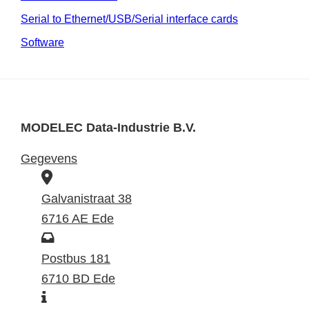
Serial to Ethernet/USB/Serial interface cards
Software
MODELEC Data-Industrie B.V.
Gegevens
B
e
Galvanistraat 38
z
6716 AE Ede
o
P
e
o
Postbus 181
k
s
6710 BD Ede
I
a
t