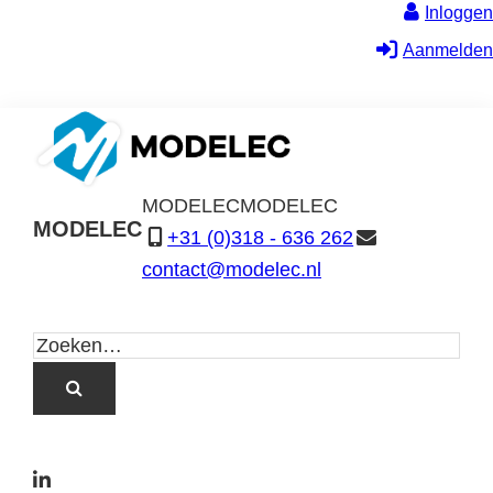
Inloggen
Aanmelden
MODELEC
MODELEC
MODELEC
+31 (0)318 - 636 262
Data-
contact@modelec.nl
Industrie
L