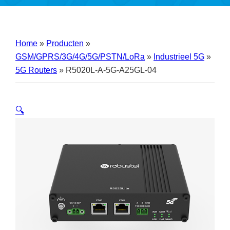
Home
»
Producten
»
GSM/GPRS/3G/4G/5G/PSTN/LoRa
»
Industrieel 5G
»
5G Routers
»
R5020L-A-5G-A25GL-04
🔍