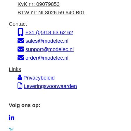
n
d
a
KvK nr: 09079853
f
r
d
BTW nr: NL8026.59.640.B01
o
e
r
Contact
r
s
e
+31 (0)318 63 62 62
m
s
sales@modelec.nl
a
support@modelec.nl
t
order@modelec.nl
i
Links
e
Privacybeleid
Leveringsvoorwaarden
Volg ons op:
L
i
T