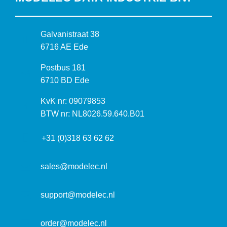
B
Galvanistraat 38
e
6716 AE Ede
z
P
Postbus 181
o
o
6710 BD Ede
e
s
k
I
KvK nr: 09079853
t
a
n
BTW nr: NL8026.59.640.B01
a
d
f
d
r
+31 (0)318 63 62 62
o
r
e
r
e
s
m
sales@modelec.nl
s
a
t
support@modelec.nl
i
e
order@modelec.nl