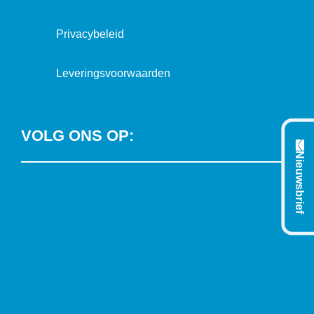
Privacybeleid
Leveringsvoorwaarden
VOLG ONS OP:
Nieuwsbrief
L
T
F
Y
C
i
w
a
o
o
n
i
c
u
n
k
t
e
T
t
e
t
b
u
a
d
e
o
b
c
I
r
o
e
t
n
k