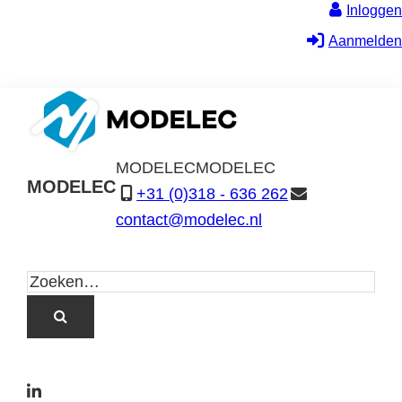
Inloggen
Aanmelden
MODELEC
MODELEC
MODELEC
+31 (0)318 - 636 262
Data-
contact@modelec.nl
Industrie
L