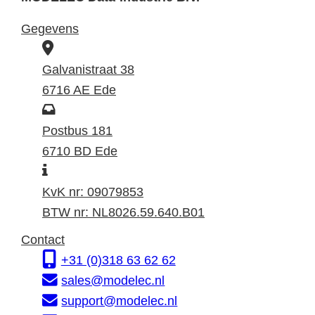
Gegevens
B
e
Galvanistraat 38
z
6716 AE Ede
o
P
e
o
Postbus 181
k
s
6710 BD Ede
I
a
t
n
d
a
KvK nr: 09079853
f
r
d
BTW nr: NL8026.59.640.B01
o
e
r
Contact
r
s
e
+31 (0)318 63 62 62
m
s
sales@modelec.nl
a
support@modelec.nl
t