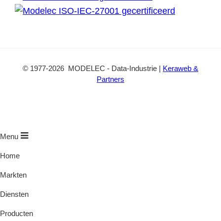
t
o
b
a
k
e
c
t
©
1977
-2026
MODELEC
-
Data-Industrie
|
Keraweb &
Partners
Menu
Home
Markten
Diensten
Producten