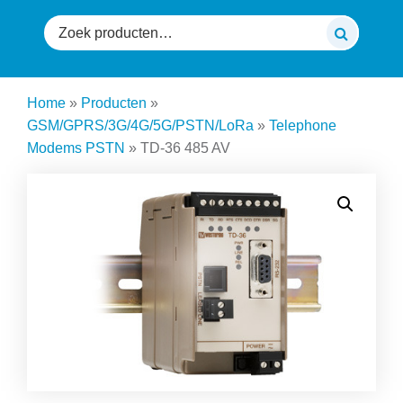
Zoeken
naar:
Home
»
Producten
»
GSM/GPRS/3G/4G/5G/PSTN/LoRa
»
Telephone
Modems PSTN
»
TD-36 485 AV