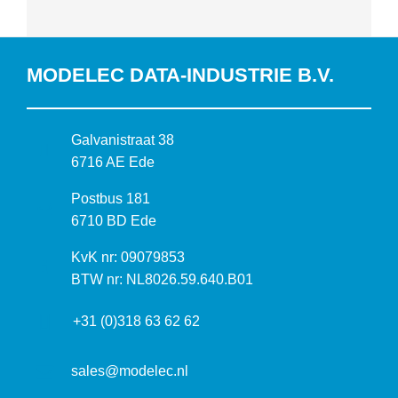
MODELEC DATA-INDUSTRIE B.V.
B
Galvanistraat 38
e
6716 AE Ede
z
P
Postbus 181
o
o
6710 BD Ede
e
s
k
I
KvK nr: 09079853
t
a
n
BTW nr: NL8026.59.640.B01
a
d
f
d
r
+31 (0)318 63 62 62
o
r
e
r
e
s
m
sales@modelec.nl
s
a