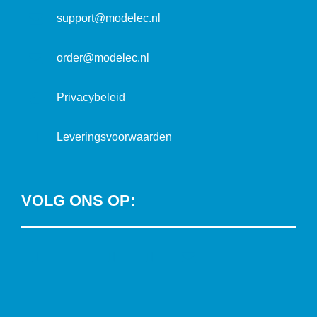
t
support@modelec.nl
i
e
order@modelec.nl
Privacybeleid
Leveringsvoorwaarden
VOLG ONS OP:
L
T
F
Y
C
i
w
a
o
o
n
i
c
u
n
k
t
e
T
t