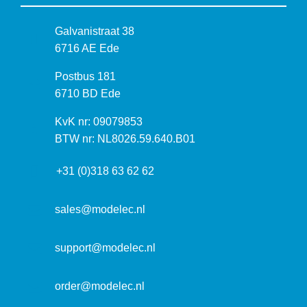
B
Galvanistraat 38
e
6716 AE Ede
z
P
Postbus 181
o
o
6710 BD Ede
e
s
k
I
KvK nr: 09079853
t
a
n
BTW nr: NL8026.59.640.B01
a
d
f
d
r
+31 (0)318 63 62 62
o
r
e
r
e
s
m
sales@modelec.nl
s
a
t
support@modelec.nl
i
e
order@modelec.nl