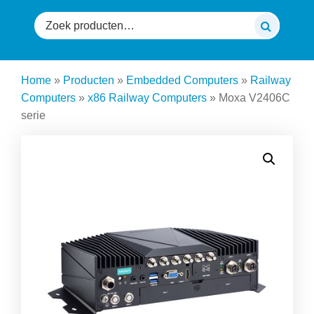
Zoeken
naar:
Home
»
Producten
»
Embedded Computers
»
Railway
Computers
»
x86 Railway Computers
»
Moxa V2406C
serie