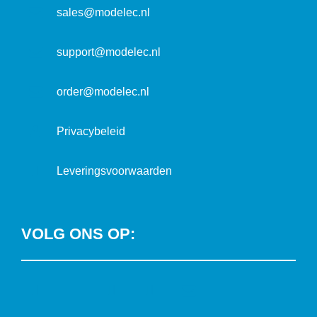
s
m
sales@modelec.nl
s
a
t
support@modelec.nl
i
e
order@modelec.nl
Privacybeleid
Leveringsvoorwaarden
VOLG ONS OP:
L
T
F
Y
C
i
w
a
o
o