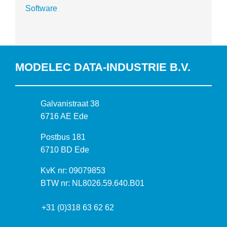
Software
MODELEC DATA-INDUSTRIE B.V.
B
Galvanistraat 38
e
6716 AE Ede
z
P
Postbus 181
o
o
6710 BD Ede
e
s
k
I
KvK nr: 09079853
t
a
n
BTW nr: NL8026.59.640.B01
a
d
f
d
r
+31 (0)318 63 62 62
o
r
e
r
e