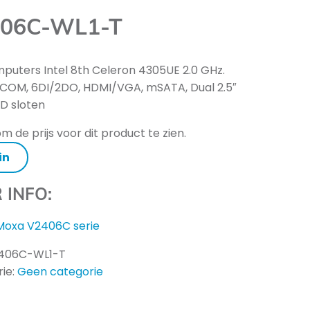
06C-WL1-T
puters Intel 8th Celeron 4305UE 2.0 GHz.
COM, 6DI/2DO, HDMI/VGA, mSATA, Dual 2.5″
D sloten
m de prijs voor dit product te zien.
in
 INFO:
Moxa V2406C serie
406C-WL1-T
ie:
Geen categorie