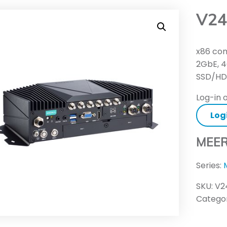
V24
x86 com
2GbE, 4
SSD/HD
Log-in o
Log
MEER
Series:
SKU:
V2
Categor