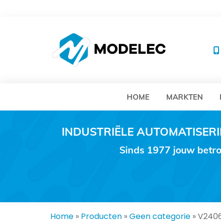
MO
HOME
MARKTEN
INDUSTRIËLE AUTOMATISE
Sinds 1977 jouw betro
Home
»
Producten
»
Geen categorie
»
V240