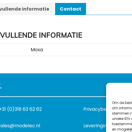
ullende informatie
Contact
VULLENDE INFORMATIE
Moxa
.
Om de best
om informat
+31 (0)318 63 62 62
Privacybeleid
stemmen me
unieke ID's
toestemmin
sales@modelec.nl
Leveringsvoorwaard
en mogelij