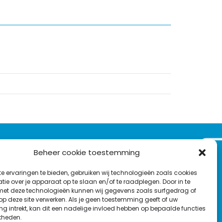
VOLG ONS OP:
Beheer cookie toestemming
Nieuwsbrief
e ervaringen te bieden, gebruiken wij technologieën zoals cookies
L
F
Y
C
ie over je apparaat op te slaan en/of te raadplegen. Door in te
t deze technologieën kunnen wij gegevens zoals surfgedrag of
i
a
o
o
T
 op deze site verwerken. Als je geen toestemming geeft of uw
n
c
u
n
g intrekt, kan dit een nadelige invloed hebben op bepaalde functies
en
w
k
e
T
t
kheden.