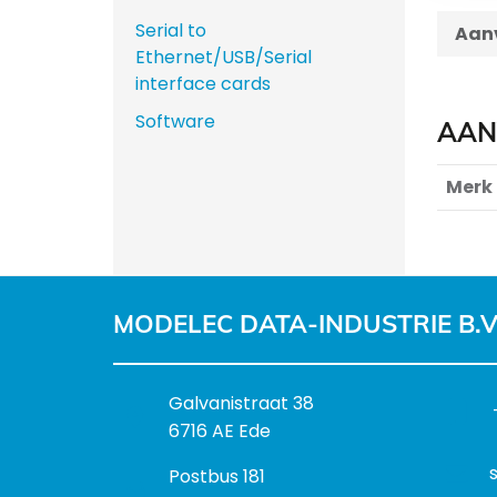
Serial to
Aanv
Ethernet/USB/Serial
interface cards
Software
AAN
Merk
MODELEC DATA-INDUSTRIE B.V
B
Galvanistraat 38
e
6716 AE Ede
z
P
Postbus 181
o