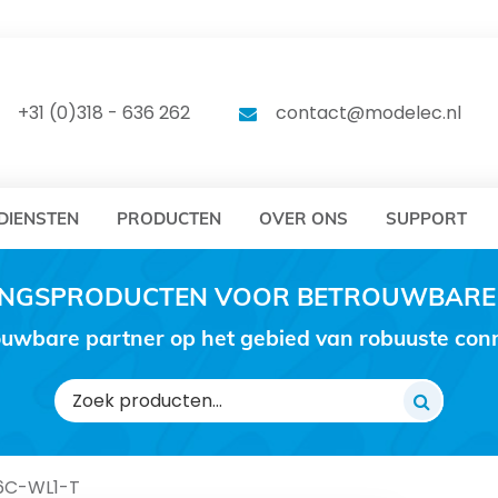
DELEC
MODELEC
+31 (0)318 - 636 262
contact@modelec.nl
DIENSTEN
PRODUCTEN
OVER ONS
SUPPORT
RINGSPRODUCTEN VOOR BETROUWBARE
uwbare partner op het gebied van robuuste conne
Zoeken
naar:
6C-WL1-T