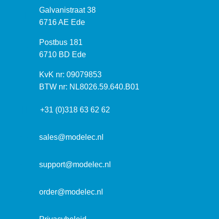
B
Galvanistraat 38
e
6716 AE Ede
z
P
Postbus 181
o
o
6710 BD Ede
e
s
k
I
KvK nr: 09079853
t
a
n
BTW nr: NL8026.59.640.B01
a
d
f
d
r
+31 (0)318 63 62 62
o
r
e
r
e
s
m
sales@modelec.nl
s
a
t
support@modelec.nl
i
e
order@modelec.nl