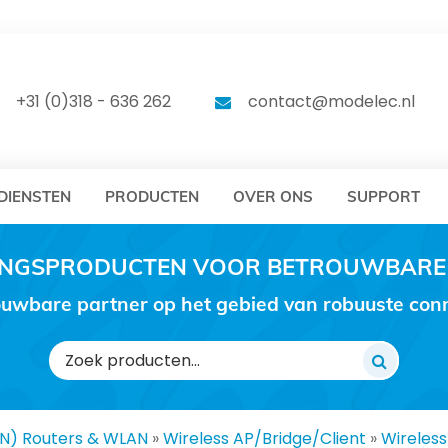
DELEC
MODELEC
+31 (0)318 - 636 262
contact@modelec.nl
DIENSTEN
PRODUCTEN
OVER ONS
SUPPORT
RINGSPRODUCTEN VOOR BETROUWBARE
uwbare partner op het gebied van robuuste conne
Zoeken
naar:
AN) Routers & WLAN
»
Wireless AP/Bridge/Client
»
Wireless