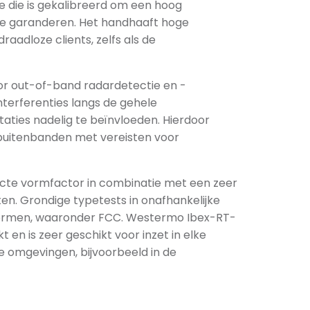
e die is gekalibreerd om een hoog
te garanderen. Het handhaaft hoge
aadloze clients, zelfs als de
r out-of-band radardetectie en -
erferenties langs de gehele
ties nadelig te beïnvloeden. Hierdoor
buitenbanden met vereisten voor
acte vormfactor in combinatie met een zeer
en. Grondige typetests in onafhankelijke
 normen, waaronder FCC. Westermo Ibex-RT-
en is zeer geschikt voor inzet in elke
 omgevingen, bijvoorbeeld in de