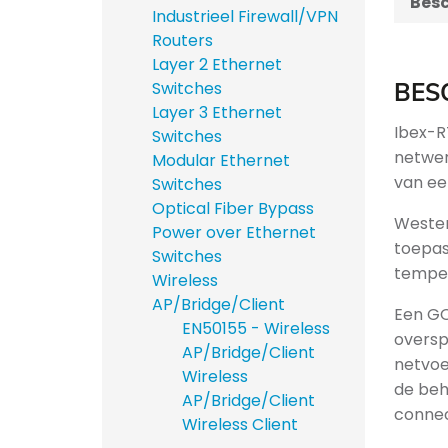
Besc
Industrieel Firewall/VPN
Routers
Layer 2 Ethernet
BES
Switches
Layer 3 Ethernet
Ibex-R
Switches
netwer
Modular Ethernet
van ee
Switches
Optical Fiber Bypass
Wester
Power over Ethernet
toepas
Switches
temper
Wireless
AP/Bridge/Client
Een GO
EN50155 - Wireless
oversp
AP/Bridge/Client
netvoe
Wireless
de beh
AP/Bridge/Client
connec
Wireless Client