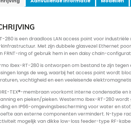
hrijving
Aanvullende informatie
Modellen
CHRIJVING
T-280 is een draadloos LAN access point voor industriële 
kinfrastructuur. Met zijn dubbele glasvezel Ethernet poor
n FRNT-ring of gebruik hem in een daisy chain-configurat
mo Ibex-RT-280 is ontworpen om bestand te zijn tegen 
singen langs de weg, waarbij het access point wordt bloo
aturen, vochtigheid en een veeleisende elektromagneti
RE-TEX®-membraan voorkomt interne condensatie en is
anning en pieken/pieken. Westermo Ibex-RT-280 wordt
ding en IP66-omgevingsbescherming voor water en stof, 
oefte aan externe componenten vermindert. N-type ra
tiviteit mogelijk van dikke low-loss feeder-type RF-kabel