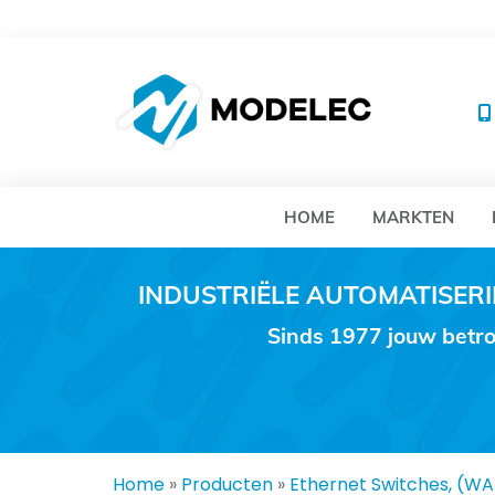
MO
HOME
MARKTEN
INDUSTRIËLE AUTOMATISE
Sinds 1977 jouw betro
Home
»
Producten
»
Ethernet Switches, (W