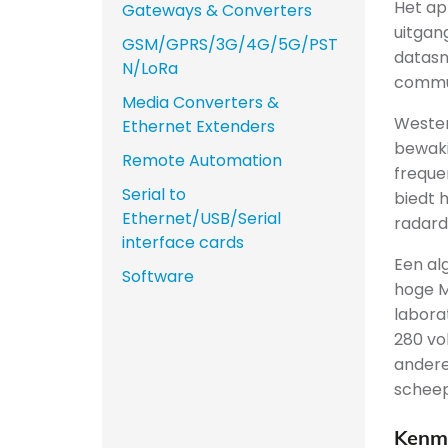
Het ap
Gateways & Converters
uitgan
GSM/GPRS/3G/4G/5G/PST
datasn
N/LoRa
commun
Media Converters &
Wester
Ethernet Extenders
bewaki
Remote Automation
freque
Serial to
biedt 
Ethernet/USB/Serial
radard
interface cards
Een al
Software
hoge M
labora
280 vo
andere
scheep
Kenme