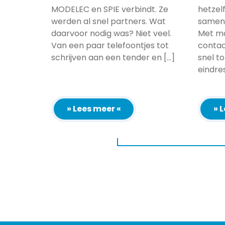
MODELEC en SPIE verbindt. Ze
hetzel
werden al snel partners. Wat
samenw
daarvoor nodig was? Niet veel.
Met m
Van een paar telefoontjes tot
conta
schrijven aan een tender en [...]
snel t
eindre
» Lees meer «
» 