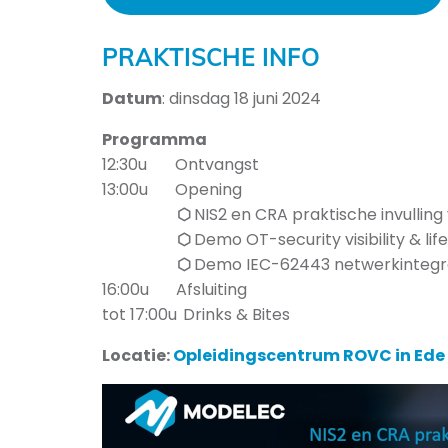
PRAKTISCHE INFO
Datum
: dinsdag 18 juni 2024
Programma
12:30u
Ontvangst
13:00u
Opening
⬡
NIS2 en CRA praktische invulling
⬡
Demo OT-security visibility & 
⬡
Demo IEC-62443 netwerkintegr
16:00u
Afsluiting
tot 17:00u
Drinks & Bites
Locatie:
Opleidingscentrum ROVC in Ede