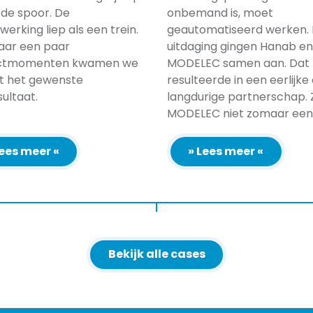
fde spoor. De
onbemand is, moet
erking liep als een trein.
geautomatiseerd werken. 
aar een paar
uitdaging gingen Hanab en
ctmomenten kwamen we
MODELEC samen aan. Dat
ot het gewenste
resulteerde in een eerlijke
sultaat.
langdurige partnerschap. Z
MODELEC niet zomaar een [
Lees meer «
» Lees meer «
Bekijk alle cases