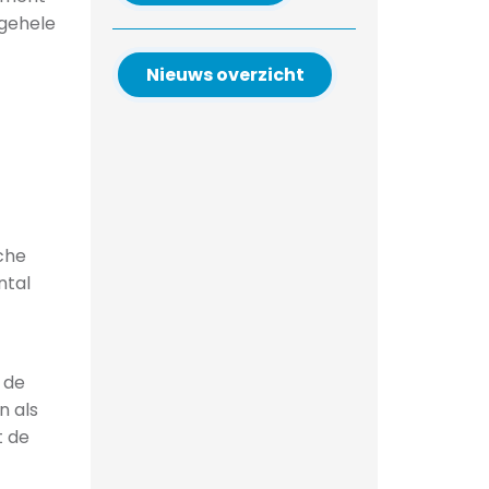
 gehele
Nieuws overzicht
che
ntal
 de
n als
t de