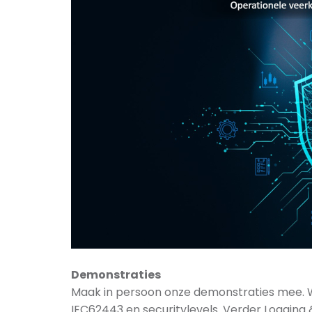
Demonstraties
Maak in persoon onze demonstraties mee. 
IEC62443 en securitylevels. Verder Logging