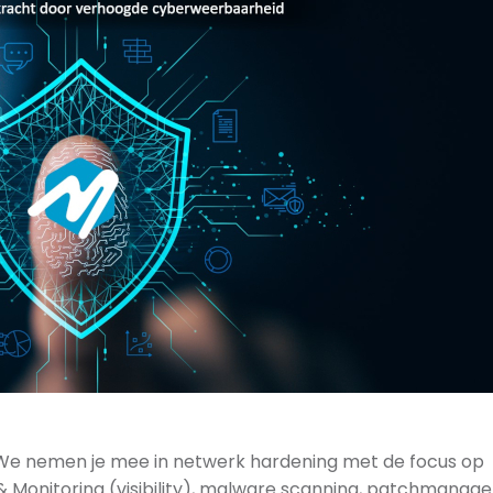
We nemen je mee in netwerk hardening met de focus op
 & Monitoring (visibility), malware scanning, patchmana