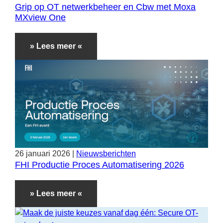
Grip op OT netwerkbeheer en Cbw met Moxa
MXview One
» Lees meer «
26
januari
2026
|
Nieuwsberichten
FHI Productie Proces Automatisering 2026
» Lees meer «