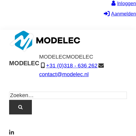
Inloggen
Aanmelden
MODELEC
MODELEC
MODELEC
+31 (0)318 - 636 262
Data-
contact@modelec.nl
Industrie
L