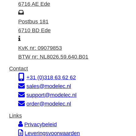
z
6716 AE Ede
o
P
e
o
Postbus 181
k
s
6710 BD Ede
I
a
t
n
d
a
KvK nr: 09079853
f
r
d
BTW nr: NL8026.59.640.B01
o
e
r
Contact
r
s
e
+31 (0)318 63 62 62
m
s
sales@modelec.nl
a
support@modelec.nl
t
order@modelec.nl
i
Links
e
Privacybeleid
Leveringsvoorwaarden