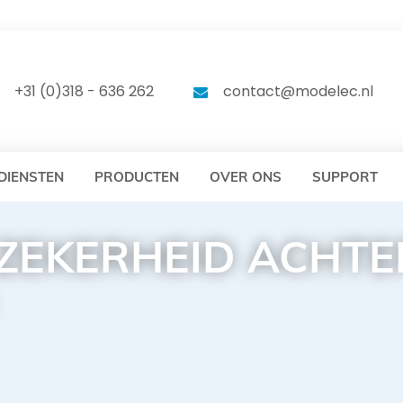
DELEC
MODELEC
+31 (0)318 - 636 262
contact@modelec.nl
DIENSTEN
PRODUCTEN
OVER ONS
SUPPORT
 ZEKERHEID ACHTE