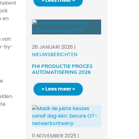
» Lees meer «
etekent
 ook
e en
n van
re-by-
26
JANUARI
2026
|
NIEUWSBERICHTEN
FHI PRODUCTIE PROCES
AUTOMATISERING 2026
ie
» Lees meer «
elden.
 te
11
NOVEMBER
2025
|