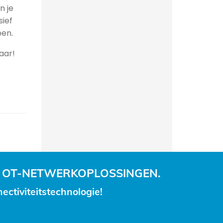
n je
sief
pen.
aar!
 OT-NETWERKOPLOSSINGEN.
ctiviteitstechnologie!