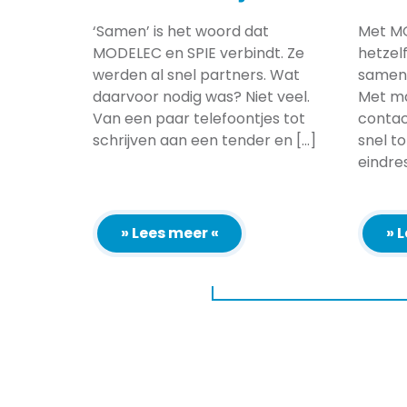
‘Samen’ is het woord dat
Met MO
MODELEC en SPIE verbindt. Ze
hetzel
werden al snel partners. Wat
samenw
daarvoor nodig was? Niet veel.
Met m
Van een paar telefoontjes tot
conta
schrijven aan een tender en [...]
snel t
eindre
» Lees meer «
» 