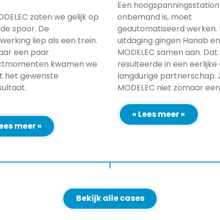
Een hoogspanningsstation
DELEC zaten we gelijk op
onbemand is, moet
fde spoor. De
geautomatiseerd werken. 
erking liep als een trein.
uitdaging gingen Hanab en
aar een paar
MODELEC samen aan. Dat
ctmomenten kwamen we
resulteerde in een eerlijke
ot het gewenste
langdurige partnerschap. Z
sultaat.
MODELEC niet zomaar een [
» Lees meer «
Lees meer «
Bekijk alle cases