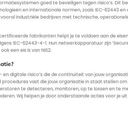
ormatiesystemen goed te beveiligen tegen risico’s. Dit b
nologieën en internationale normen, zoals IEC-62443 en
vooral industriële bedrijven met technische, operationel
rtificeerde fabrikanten helpt je te voldoen aan de eise
volgens IEC-62443-4-1. Hun netwerkapparatuur zijn ‘Secu
ok een eis is van NIS2.
atie?
- en digitale risico’s die de continuïteit van jouw organisat
 procedures vast die jouw organisatie in staat stellen om
erstoren te detecteren, monitoren, op te lossen en te m
deren. Wij helpen je door onderstaande acties voor je uit