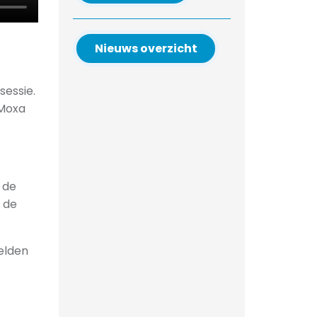
Nieuws overzicht
sessie.
 Moxa
 de
 de
elden