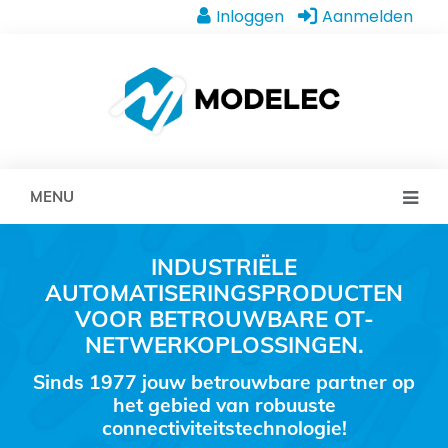
Inloggen
Aanmelden
MENU
INDUSTRIËLE
AUTOMATISERINGSPRODUCTEN
VOOR BETROUWBARE OT-
NETWERKOPLOSSINGEN.
Sinds 1977 jouw betrouwbare partner op
het gebied van robuuste
connectiviteitstechnologie!