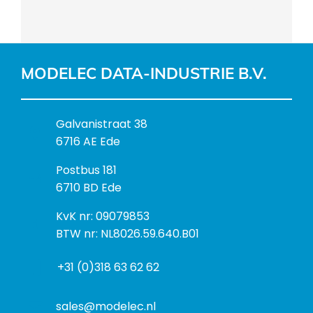
MODELEC DATA-INDUSTRIE B.V.
B
Galvanistraat 38
e
6716 AE Ede
z
P
Postbus 181
o
o
6710 BD Ede
e
s
k
I
KvK nr: 09079853
t
a
n
BTW nr: NL8026.59.640.B01
a
d
f
d
r
+31 (0)318 63 62 62
o
r
e
r
e
s
m
sales@modelec.nl
s