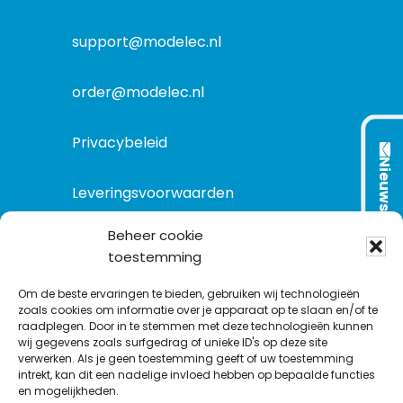
a
t
support@modelec.nl
i
e
order@modelec.nl
Privacybeleid
Nieuwsbrief
Leveringsvoorwaarden
Beheer cookie
toestemming
VOLG ONS OP:
Om de beste ervaringen te bieden, gebruiken wij technologieën
zoals cookies om informatie over je apparaat op te slaan en/of te
raadplegen. Door in te stemmen met deze technologieën kunnen
L
T
F
Y
C
wij gegevens zoals surfgedrag of unieke ID's op deze site
i
w
a
o
o
verwerken. Als je geen toestemming geeft of uw toestemming
intrekt, kan dit een nadelige invloed hebben op bepaalde functies
n
i
c
u
n
en mogelijkheden.