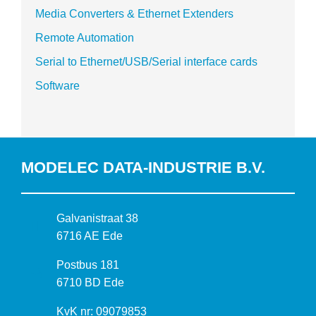
Media Converters & Ethernet Extenders
Remote Automation
Serial to Ethernet/USB/Serial interface cards
Software
MODELEC DATA-INDUSTRIE B.V.
B
Galvanistraat 38
e
6716 AE Ede
z
P
Postbus 181
o
o
6710 BD Ede
e
s
k
I
KvK nr: 09079853