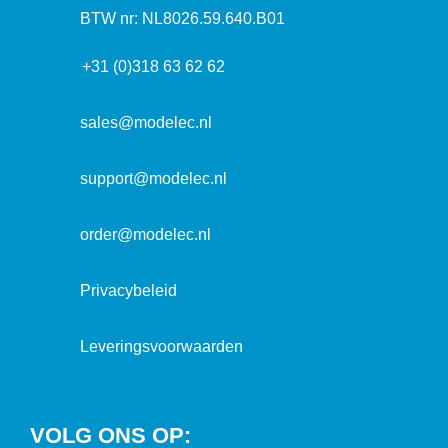
t
a
n
BTW nr: NL8026.59.640.B01
a
d
f
d
r
+31 (0)318 63 62 62
o
r
e
r
e
s
m
sales@modelec.nl
s
a
t
support@modelec.nl
i
e
order@modelec.nl
Privacybeleid
Leveringsvoorwaarden
VOLG ONS OP: