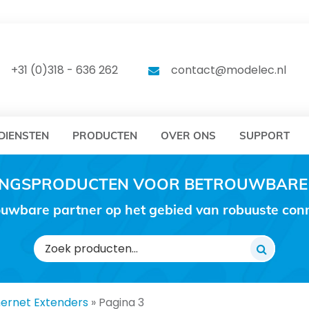
DELEC
MODELEC
+31 (0)318 - 636 262
contact@modelec.nl
DIENSTEN
PRODUCTEN
OVER ONS
SUPPORT
RINGSPRODUCTEN VOOR BETROUWBARE
uwbare partner op het gebied van robuuste conne
Zoeken
naar:
hernet Extenders
»
Pagina 3