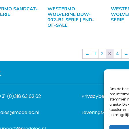
ERMO SANDCAT-
WESTERMO
WESTE
SERIE
WOLVERINE DDW-
WOLVE
002-B1 SERIE | END-
SERIE
OF-SALE
←
1
2
3
4
→
.
Om de best
om informat
+31 (0)318 63 62 62
Privacybeleid
stemmen me
unieke ID's
toestemmin
sales@modelec.nl
Leveringsvoorwaard
en mogelij
support@modelec.nl