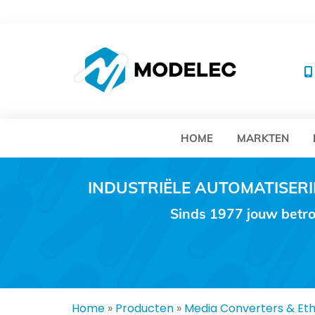
MO
HOME
MARKTEN
INDUSTRIËLE AUTOMATISE
Sinds 1977 jouw betro
Home
»
Producten
»
Media Converters & Et