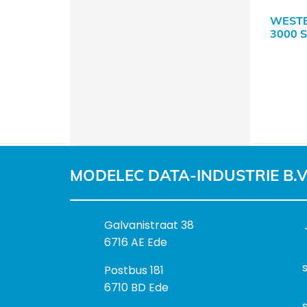
WEST
3000 
MODELEC DATA-INDUSTRIE B.V
B
Galvanistraat 38
e
6716 AE Ede
z
P
Postbus 181
o
o
6710 BD Ede
e
s