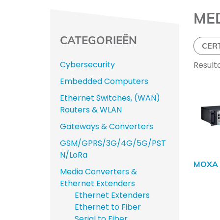
ME
CATEGORIEËN
CER
Cybersecurity
Result
Embedded Computers
Ethernet Switches, (WAN)
Routers & WLAN
Gateways & Converters
GSM/GPRS/3G/4G/5G/PST
N/LoRa
MOXA 
Media Converters &
Ethernet Extenders
Ethernet Extenders
Ethernet to Fiber
Serial to Fiber