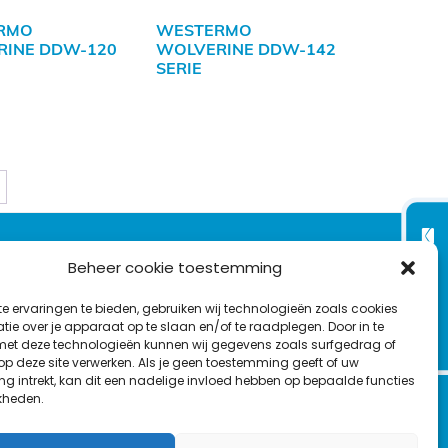
RMO
WESTERMO
RINE DDW-120
WOLVERINE DDW-142
SERIE
VOLG ONS OP:
Nieuwsbrief
Beheer cookie toestemming
e ervaringen te bieden, gebruiken wij technologieën zoals cookies
L
F
Y
C
ie over je apparaat op te slaan en/of te raadplegen. Door in te
t deze technologieën kunnen wij gegevens zoals surfgedrag of
i
a
o
o
 op deze site verwerken. Als je geen toestemming geeft of uw
T
n
c
u
n
g intrekt, kan dit een nadelige invloed hebben op bepaalde functies
en
w
kheden.
k
e
T
t
i
e
b
u
a
t