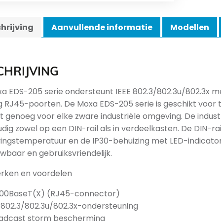
hrijving
Aanvullende informatie
Modellen
CHRIJVING
a EDS-205 serie ondersteunt IEEE 802.3/802.3u/802.3x me
g RJ45-poorten. De Moxa EDS-205 serie is geschikt voor te
t genoeg voor elke zware industriële omgeving. De indust
dig zowel op een DIN-rail als in verdeelkasten. De DIN-r
ngstemperatuur en de IP30-behuizing met LED-indicat
wbaar en gebruiksvriendelijk.
rken en voordelen
100BaseT(X) (RJ45-connector)
E802.3/802.3u/802.3x-ondersteuning
adcast storm bescherming