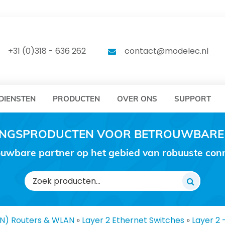
DELEC
MODELEC
+31 (0)318 - 636 262
contact@modelec.nl
DIENSTEN
PRODUCTEN
OVER ONS
SUPPORT
RINGSPRODUCTEN VOOR BETROUWBARE
uwbare partner op het gebied van robuuste conne
Zoeken
naar:
AN) Routers & WLAN
»
Layer 2 Ethernet Switches
»
Layer 2