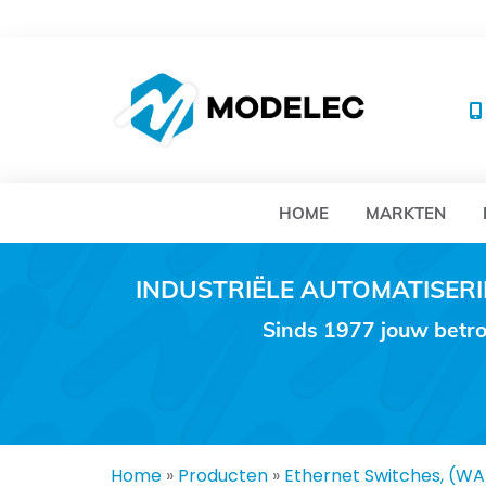
MO
HOME
MARKTEN
INDUSTRIËLE AUTOMATISE
Sinds 1977 jouw betro
Home
»
Producten
»
Ethernet Switches, (W