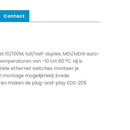
Contact
t 10/100M, full/half-duplex, MDI/MDIX auto-
mperaturen van -10 tot 60 °C. Hij is
riële ethernet switches monteer je
ail montage mogelijkheid, brede
oren maken de plug-and-play EDS-205