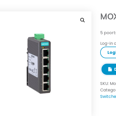
MOX
5 poort
Log-in o
Log
D
SKU:
Mo
Categor
Switch