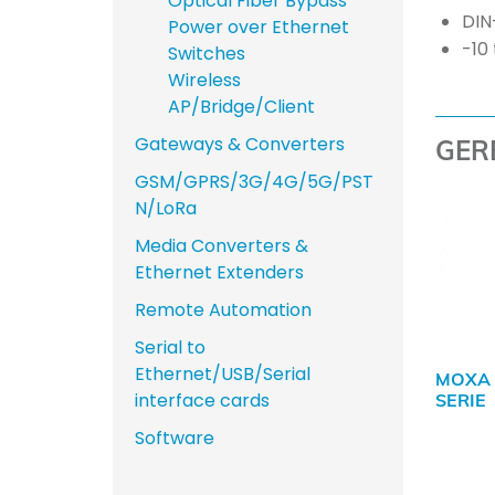
Optical Fiber Bypass
DIN
Power over Ethernet
-10
Switches
Wireless
AP/Bridge/Client
Gateways & Converters
GER
GSM/GPRS/3G/4G/5G/PST
N/LoRa
Media Converters &
Ethernet Extenders
Remote Automation
Serial to
Ethernet/USB/Serial
MOXA 
interface cards
SERIE
Software