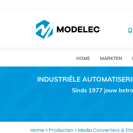
MO
HOME
MARKTEN
INDUSTRIËLE AUTOMATISE
Sinds 1977 jouw betro
Home
»
Producten
»
Media Converters & Et