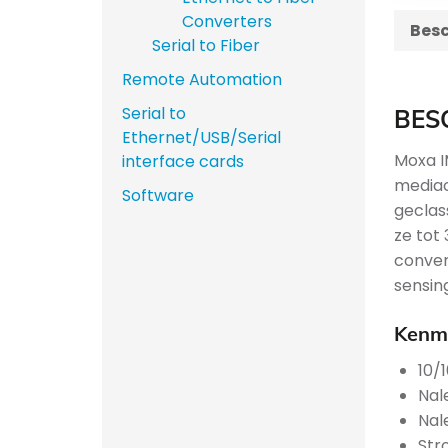
Converters
Besc
Serial to Fiber
Remote Automation
Serial to
BES
Ethernet/USB/Serial
Moxa I
interface cards
mediac
Software
geclas
ze tot
conver
sensin
Kenme
10/
Nal
Nal
Str