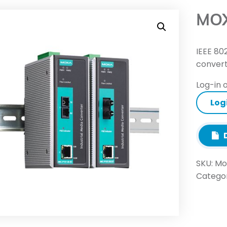
MOX
IEEE 80
conver
Log-in o
Log
D
SKU:
Mo
Categor