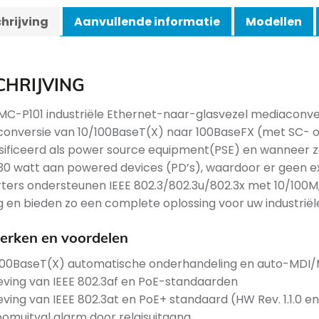
hrijving
Aanvullende informatie
Modellen
CHRIJVING
MC-P101 industriële Ethernet-naar-glasvezel mediaconver
onversie van 10/100BaseT(X) naar 100BaseFX (met SC- o
sificeerd als power source equipment(PSE) en wanneer z
 30 watt aan powered devices (PD’s), waardoor er geen e
ters ondersteunen IEEE 802.3/802.3u/802.3x met 10/100M,
g en bieden zo een complete oplossing voor uw industriël
rken en voordelen
100BaseT(X) automatische onderhandeling en auto-MDI
eving van IEEE 802.3af en PoE-standaarden
eving van IEEE 802.3at en PoE+ standaard (HW Rev. 1.1.0 e
oomuitval alarm door relaisuitgang