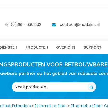
DELEC
MODELEC
+31 (0)318 - 636 262
contact@modelec.nl
DIENSTEN
PRODUCTEN
OVER ONS
SUPPORT
RINGSPRODUCTEN VOOR BETROUWBARE
uwbare partner op het gebied van robuuste conne
Zoeken
naar:
hernet Extenders
»
Ethernet to Fiber
»
Ethernet to Fiber 