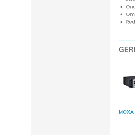
Ond
Omg
Red
GER
MOXA 