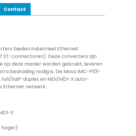
Contact
ters bieden industrieel Ethernet
f ST-connectoren). Deze converters zijn
e op deze manier worden gebruikt, leveren
xtra bedrading nodig is. De Moxa IMC-P101-
 full/half-duplex en MDI/MDI-X auto-
e Ethernet netwerk.
/MDI-X
n hoger)