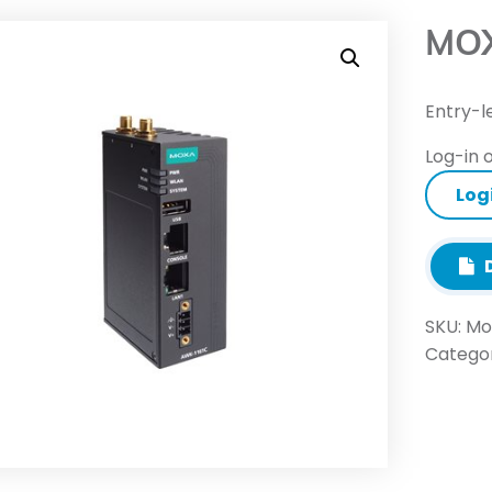
MOX
Entry-l
Log-in o
Log
D
SKU:
Mo
Categor