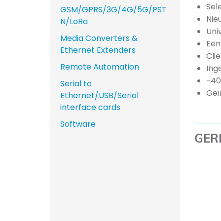
Sel
GSM/GPRS/3G/4G/5G/PST
Nie
N/LoRa
Uni
Media Converters &
Een
Ethernet Extenders
Cli
Remote Automation
Ing
-40
Serial to
Geï
Ethernet/USB/Serial
interface cards
Software
GER