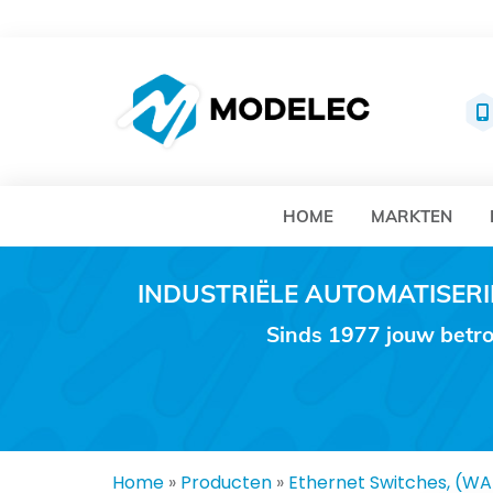
MO
HOME
MARKTEN
INDUSTRIËLE AUTOMATISE
Sinds 1977 jouw betro
Home
»
Producten
»
Ethernet Switches, (W