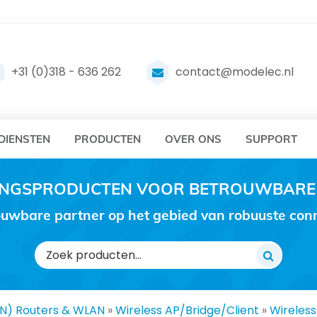
DELEC
MODELEC
+31 (0)318 - 636 262
contact@modelec.nl
DIENSTEN
PRODUCTEN
OVER ONS
SUPPORT
RINGSPRODUCTEN VOOR BETROUWBARE
uwbare partner op het gebied van robuuste conne
Zoeken
naar:
AN) Routers & WLAN
»
Wireless AP/Bridge/Client
»
Wireless