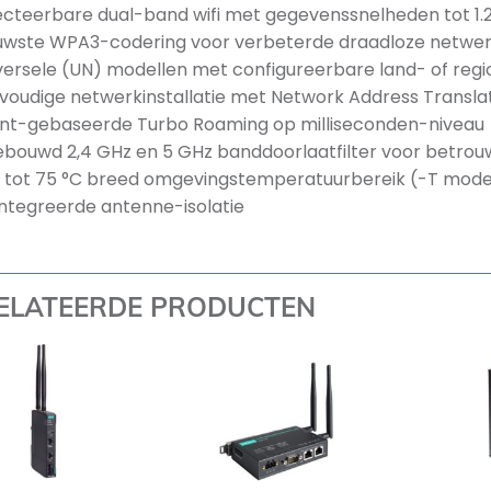
ecteerbare dual-band wifi met gegevenssnelheden tot 1.
uwste WPA3-codering voor verbeterde draadloze netwerk
versele (UN) modellen met configureerbare land- of regi
voudige netwerkinstallatie met Network Address Transla
ent-gebaseerde Turbo Roaming op milliseconden-niveau
ebouwd 2,4 GHz en 5 GHz banddoorlaatfilter voor betro
 tot 75 °C breed omgevingstemperatuurbereik (-T mode
ntegreerde antenne-isolatie
ELATEERDE PRODUCTEN