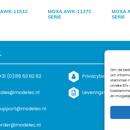
 AWK-1151C
MOXA AWK-1137C
MOXA 
SERIE
SERIE
.
Om de best
om informat
+31 (0)318 63 62 62
Privacybeleid
stemmen me
unieke ID's
toestemmin
sales@modelec.nl
Leveringsvoorwaard
en mogelij
support@modelec.nl
order@modelec.nl