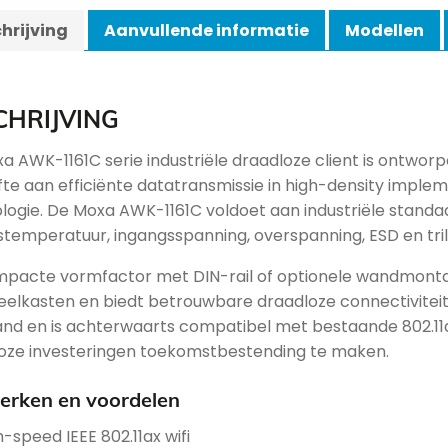
hrijving
Aanvullende informatie
Modellen
CHRIJVING
a AWK-1161C serie industriële draadloze client is ontwo
te aan efficiënte datatransmissie in high-density implemen
logie. De Moxa AWK-1161C voldoet aan industriële stand
fstemperatuur, ingangsspanning, overspanning, ESD en tril
pacte vormfactor met DIN-rail of optionele wandmontag
eelkasten en biedt betrouwbare draadloze connectiviteit
nd en is achterwaarts compatibel met bestaande 802.1
oze investeringen toekomstbestending te maken.
rken en voordelen
h-speed IEEE 802.11ax wifi