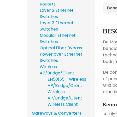
Routers
Besc
Layer 2 Ethernet
Switches
Layer 3 Ethernet
Switches
BES
Modular Ethernet
Switches
De Mox
Optical Fiber Bypass
behoef
Power over Ethernet
techno
Switches
bedrij
Wireless
De com
AP/Bridge/Client
of pan
EN50155 - Wireless
GHz ba
AP/Bridge/Client
draadl
Wireless
AP/Bridge/Client
Kenme
Wireless Client
Gateways & Converters
Hig