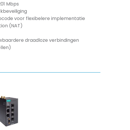
201 Mbps
beveiliging
ocode voor flexibelere implementatie
tion (NAT)
uwbaardere draadloze verbindingen
llen)