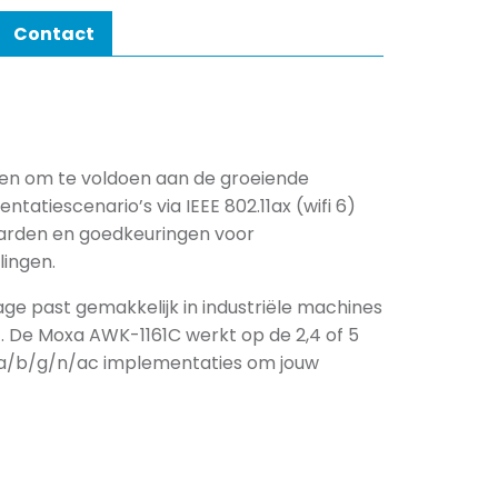
Contact
rpen om te voldoen aan de groeiende
tatiescenario’s via IEEE 802.11ax (wifi 6)
aarden en goedkeuringen voor
lingen.
e past gemakkelijk in industriële machines
. De Moxa AWK-1161C werkt op de 2,4 of 5
1a/b/g/n/ac implementaties om jouw