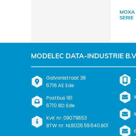
MOXA
SERIE
MODELEC DATA-INDUSTRIE B.V
B
Galvanistraat 38
e
6716 AE Ede
z
P
Postbus 181
o
o
6710 BD Ede
e
s
k
I
KvK nr: 09079853
t
a
n
BTW nr: NL8026.59.640.B01
a
d
f
d