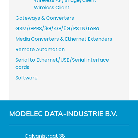
Wireless AP/Bridge/Client
Wireless Client
Gateways & Converters
GSM/GPRS/3G/4G/5G/PSTN/LoRa
Media Converters & Ethernet Extenders
Remote Automation
Serial to Ethernet/USB/Serial interface
cards
Software
MODELEC DATA-INDUSTRIE B.V.
B
Galvanistraat 38