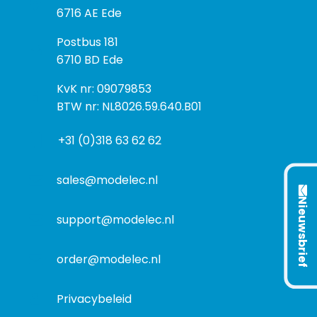
e
6716 AE Ede
z
P
Postbus 181
o
o
6710 BD Ede
e
s
k
I
KvK nr: 09079853
t
a
n
BTW nr: NL8026.59.640.B01
a
d
f
d
r
+31 (0)318 63 62 62
o
r
e
r
e
s
m
sales@modelec.nl
s
a
Nieuwsbrief
t
support@modelec.nl
i
e
order@modelec.nl
Privacybeleid