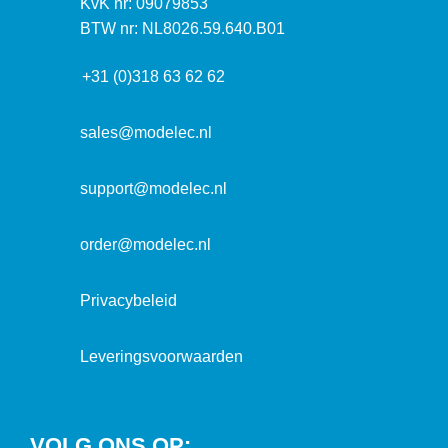
I
KvK nr: 09079853
t
a
n
BTW nr: NL8026.59.640.B01
a
d
f
d
r
+31 (0)318 63 62 62
o
r
e
r
e
s
m
sales@modelec.nl
s
a
t
support@modelec.nl
i
e
order@modelec.nl
Privacybeleid
Leveringsvoorwaarden
VOLG ONS OP: