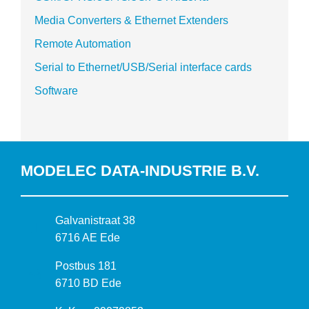
Media Converters & Ethernet Extenders
Remote Automation
Serial to Ethernet/USB/Serial interface cards
Software
MODELEC DATA-INDUSTRIE B.V.
B
Galvanistraat 38
e
6716 AE Ede
z
P
Postbus 181
o
o
6710 BD Ede
e
s
k