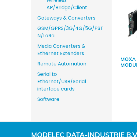
Wireless
AP/Bridge/Client
Gateways & Converters
GSM/GPRS/3G/4G/5G/PST
N/LoRa
Media Converters &
Ethernet Extenders
MOXA
Remote Automation
MODUL
Serial to
Ethernet/USB/Serial
interface cards
Software
MODELEC DATA-INDUSTRIE B.V