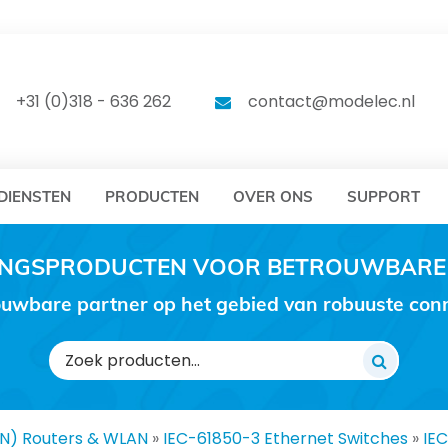
DELEC
MODELEC
+31 (0)318 - 636 262
contact@modelec.nl
DIENSTEN
PRODUCTEN
OVER ONS
SUPPORT
RINGSPRODUCTEN VOOR BETROUWBARE
uwbare partner op het gebied van robuuste conne
Zoeken
naar:
AN) Routers & WLAN
»
IEC-61850-3 Ethernet Switches
»
IE