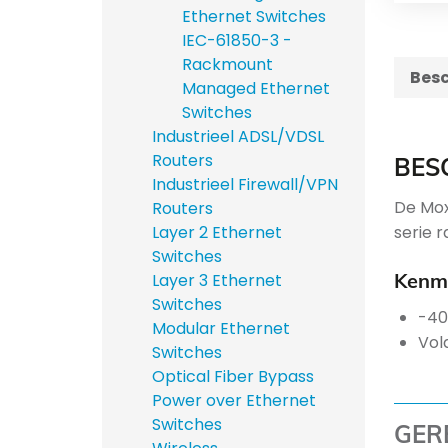
Ethernet Switches
IEC-61850-3 -
Rackmount
Besc
Managed Ethernet
Switches
Industrieel ADSL/VDSL
Routers
BES
Industrieel Firewall/VPN
De Mox
Routers
serie 
Layer 2 Ethernet
Switches
Kenme
Layer 3 Ethernet
Switches
-40
Modular Ethernet
Vol
Switches
Optical Fiber Bypass
Power over Ethernet
Switches
GER