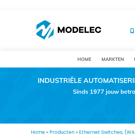
MO
HOME
MARKTEN
INDUSTRIËLE AUTOMATISE
Sinds 1977 jouw betro
Home
»
Producten
»
Ethernet Switches, (W