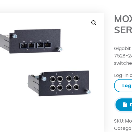
MO
SER
Gigabit
7528-24
switche
Log-in o
Log
D
SKU:
Mo
Categor