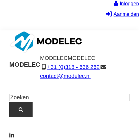
Inloggen
Aanmelden
MODELEC
MODELEC
MODELEC
+31 (0)318 - 636 262
Data-
contact@modelec.nl
Industrie
L