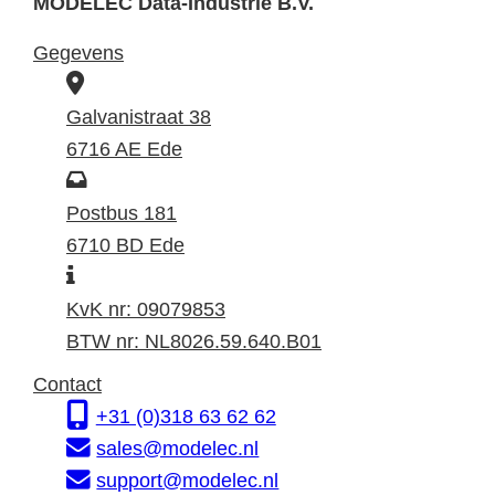
MODELEC Data-Industrie B.V.
Gegevens
B
e
Galvanistraat 38
z
6716 AE Ede
o
P
e
o
Postbus 181
k
s
6710 BD Ede
I
a
t
n
d
a
KvK nr: 09079853
f
r
d
BTW nr: NL8026.59.640.B01
o
e
r
Contact
r
s
e
+31 (0)318 63 62 62
m
s
sales@modelec.nl
a
support@modelec.nl