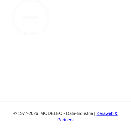
u
t
o
b
a
k
e
c
t
©
1977
-2026
MODELEC
-
Data-Industrie
|
Keraweb &
Partners