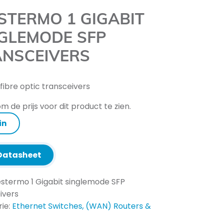
TERMO 1 GIGABIT
GLEMODE SFP
ANSCEIVERS
 fibre optic transceivers
m de prijs voor dit product te zien.
in
atasheet
stermo 1 Gigabit singlemode SFP
ivers
ie:
Ethernet Switches, (WAN) Routers &