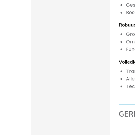
Ges
Bes
Robuus
Gro
Omg
Fun
Volled
Tra
All
Tec
GER