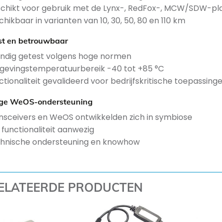
chikt voor gebruik met de Lynx-, RedFox-, MCW/SDW-pl
chikbaar in varianten van 10, 30, 50, 80 en 110 km
t en betrouwbaar
ndig getest volgens hoge normen
evingstemperatuurbereik -40 tot +85 °C
ctionaliteit gevalideerd voor bedrijfskritische toepassing
ige WeOS-ondersteuning
nsceivers en WeOS ontwikkelden zich in symbiose
e functionaliteit aanwezig
hnische ondersteuning en knowhow
ELATEERDE PRODUCTEN