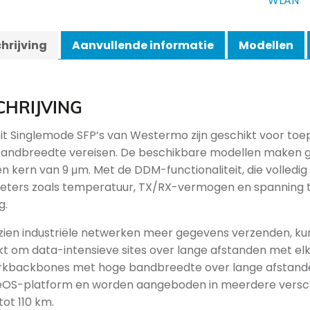
WLAN
hrijving
Aanvullende informatie
Modellen
CHRIJVING
it Singlemode SFP’s van Westermo zijn geschikt voor toe
andbreedte vereisen. De beschikbare modellen maken g
n kern van 9 μm. Met de DDM-functionaliteit, die volledig
ters zoals temperatuur, TX/RX-vermogen en spanning t
g.
ien industriële netwerken meer gegevens verzenden, ku
kt om data-intensieve sites over lange afstanden met el
kbackbones met hoge bandbreedte over lange afstanden i
OS-platform en worden aangeboden in meerdere verschil
tot 110 km.