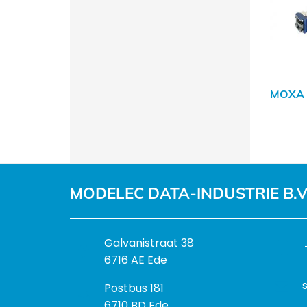
MOXA 
MODELEC DATA-INDUSTRIE B.V
B
Galvanistraat 38
e
6716 AE Ede
z
P
Postbus 181
o
o
6710 BD Ede