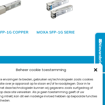
FP-1G COPPER
MOXA SFP-1G SERIE
Nieuwsbrief
VOLG ONS OP:
Beheer cookie toestemming
e ervaringen te bieden, gebruiken wij technologieën zoals cookies
L
F
Y
C
ie over je apparaat op te slaan en/of te raadplegen. Door in te
t deze technologieën kunnen wij gegevens zoals surfgedrag of
i
a
o
o
T
 op deze site verwerken. Als je geen toestemming geeft of uw
n
c
u
n
g intrekt, kan dit een nadelige invloed hebben op bepaalde functies
en
w
k
e
T
t
kheden.
i