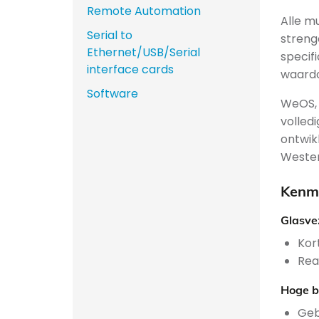
Remote Automation
Alle m
Serial to
streng
Ethernet/USB/Serial
specif
interface cards
waardo
Software
WeOS, 
volled
ontwik
Wester
Kenme
Glasve
Kor
Rea
Hoge b
Geb