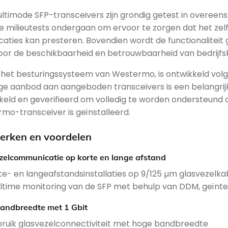
ultimode SFP-transceivers zijn grondig getest in overee
e milieutests ondergaan om ervoor te zorgen dat het zel
icaties kan presteren. Bovendien wordt de functionaliteit 
or de beschikbaarheid en betrouwbaarheid van bedrijfsk
het besturingssysteem van Westermo, is ontwikkeld volg
ige aanbod aan aangeboden transceivers is een belangrijk
keld en geverifieerd om volledig te worden ondersteun
mo-transceiver is geïnstalleerd.
rken en voordelen
zelcommunicatie op korte en lange afstand
te- en langeafstandsinstallaties op 9/125 µm glasvezelka
ltime monitoring van de SFP met behulp van DDM, geïn
andbreedte met 1 Gbit
ruik glasvezelconnectiviteit met hoge bandbreedte