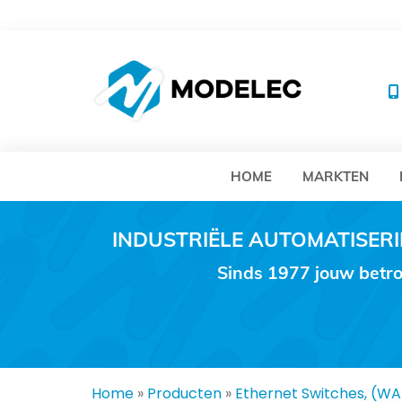
MO
HOME
MARKTEN
INDUSTRIËLE AUTOMATISE
Sinds 1977 jouw betro
Home
»
Producten
»
Ethernet Switches, (W