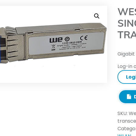
WES
SIN
TR
Gigabit
Log-in o
Log
D
SKU:
We
transce
Categor