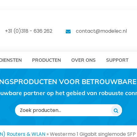
DELEC
MODELEC
+31 (0)318 - 636 262
contact@modelec.nl
DIENSTEN
PRODUCTEN
OVER ONS
SUPPORT
RINGSPRODUCTEN VOOR BETROUWBARE
uwbare partner op het gebied van robuuste conne
Zoeken
naar:
AN) Routers & WLAN
»
Westermo 1 Gigabit singlemode SFP 