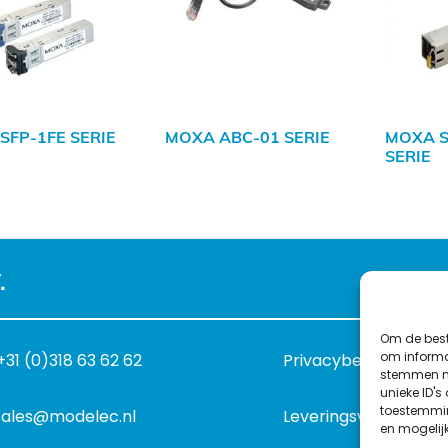
SFP-1FE SERIE
MOXA ABC-01 SERIE
MOXA S
SERIE
.
Om de best
om informat
+31 (0)318 63 62 62
Privacybeleid
stemmen me
unieke ID's
toestemmin
sales@modelec.nl
Leveringsvoorwaard
en mogelij