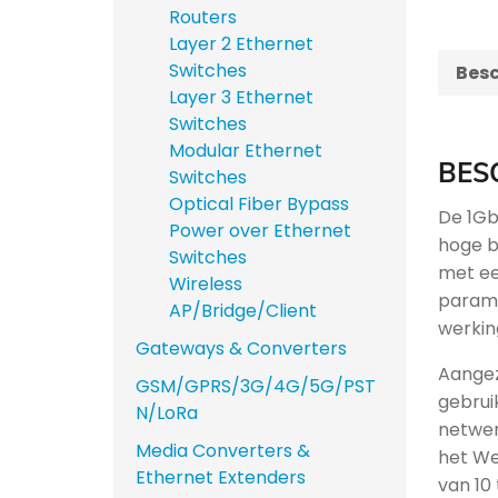
Routers
Layer 2 Ethernet
Switches
Besc
Layer 3 Ethernet
Switches
Modular Ethernet
BES
Switches
Optical Fiber Bypass
De 1Gb
Power over Ethernet
hoge b
Switches
met ee
Wireless
parame
AP/Bridge/Client
werkin
Gateways & Converters
Aangez
GSM/GPRS/3G/4G/5G/PST
gebrui
N/LoRa
netwer
Media Converters &
het We
Ethernet Extenders
van 10 