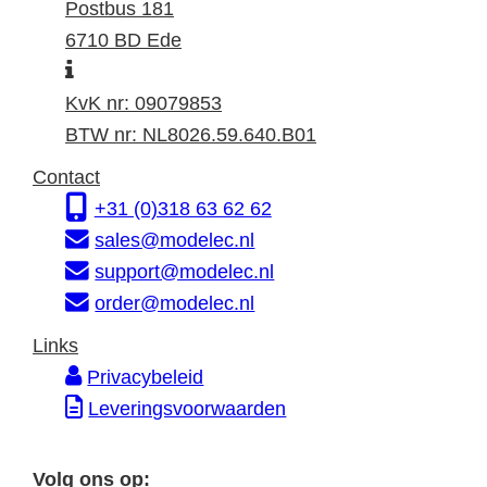
e
o
Postbus 181
k
s
6710 BD Ede
I
a
t
n
d
a
KvK nr: 09079853
f
r
d
BTW nr: NL8026.59.640.B01
o
e
r
Contact
r
s
e
+31 (0)318 63 62 62
m
s
sales@modelec.nl
a
support@modelec.nl
t
order@modelec.nl
i
Links
e
Privacybeleid
Leveringsvoorwaarden
Volg ons op: