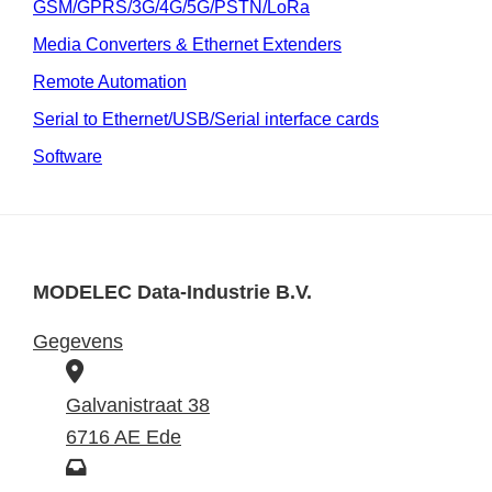
GSM/GPRS/3G/4G/5G/PSTN/LoRa
Media Converters & Ethernet Extenders
Remote Automation
Serial to Ethernet/USB/Serial interface cards
Software
MODELEC Data-Industrie B.V.
Gegevens
B
e
Galvanistraat 38
z
6716 AE Ede
o
P