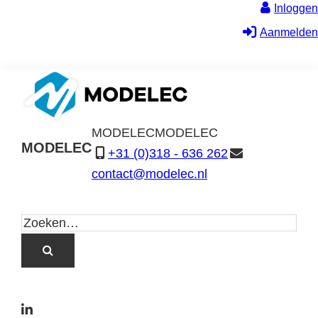
Inloggen
Aanmelden
MODELEC
MODELEC
MODELEC
+31 (0)318 - 636 262
Data-
contact@modelec.nl
Industrie
L