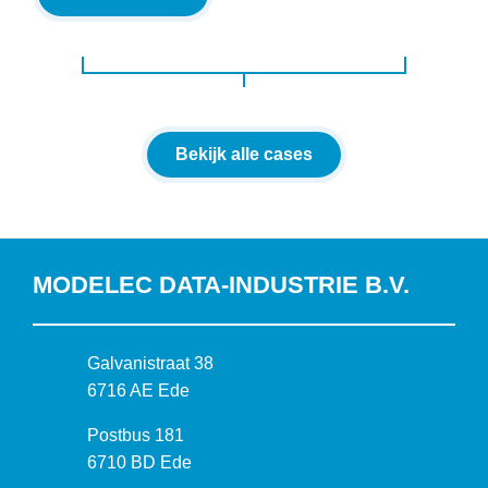
Bekijk alle cases
MODELEC DATA-INDUSTRIE B.V.
B
Galvanistraat 38
e
6716 AE Ede
z
P
Postbus 181
o
o
6710 BD Ede
e