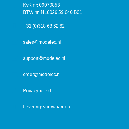
s
k
I
KvK nr: 09079853
t
a
n
BTW nr: NL8026.59.640.B01
a
d
f
d
r
+31 (0)318 63 62 62
o
r
e
r
e
s
m
sales@modelec.nl
s
a
t
support@modelec.nl
i
e
order@modelec.nl
Privacybeleid
Leveringsvoorwaarden