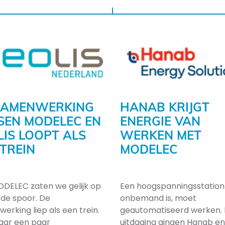
SAMENWERKING
HANAB KRIJGT
SEN MODELEC EN
ENERGIE VAN
LIS LOOPT ALS
WERKEN MET
 TREIN
MODELEC
DELEC zaten we gelijk op
Een hoogspanningsstation
fde spoor. De
onbemand is, moet
erking liep als een trein.
geautomatiseerd werken. 
aar een paar
uitdaging gingen Hanab en