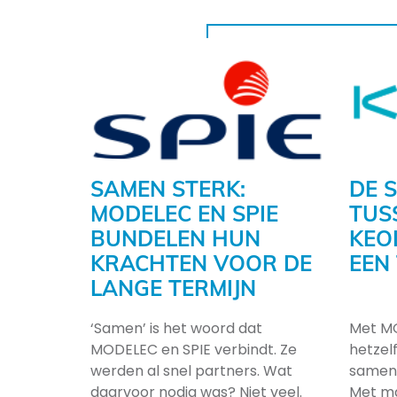
SAMEN STERK:
DE 
MODELEC EN SPIE
TUS
BUNDELEN HUN
KEO
KRACHTEN VOOR DE
EEN
LANGE TERMIJN
‘Samen’ is het woord dat
Met MO
MODELEC en SPIE verbindt. Ze
hetzel
werden al snel partners. Wat
samenw
daarvoor nodig was? Niet veel.
Met m