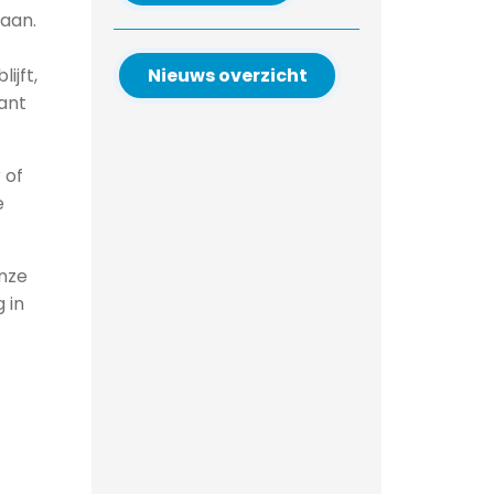
aan.
Nieuws overzicht
ijft,
lant
 of
e
onze
 in