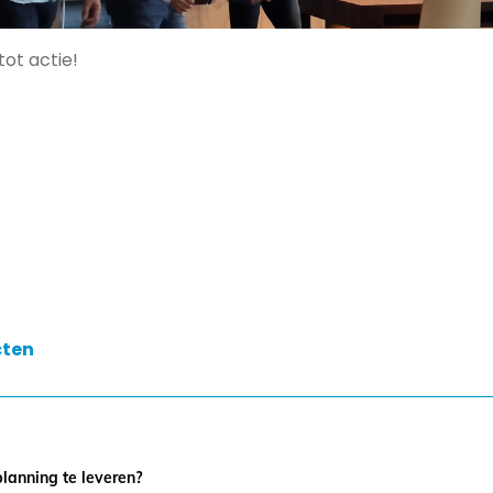
ot actie!
cten
anning te leveren?