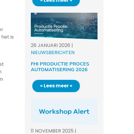
» Lees meer «
er
het is
26
JANUARI
2026
|
NIEUWSBERICHTEN
FHI PRODUCTIE PROCES
et
AUTOMATISERING 2026
n
om
» Lees meer «
11
NOVEMBER
2025
|