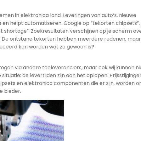
lemen in elektronica land. Leveringen van auto’s, nieuwe
s en helpt automatiseren. Google op “tekorten chipsets”,
et shortage”. Zoekresultaten verschijnen op je scherm ov
n. De ontstane tekorten hebben meerdere redenen, maar 
duceerd kan worden wat zo gewoon is?
regen via andere toeleveranciers, maar ook wij kunnen ni
uatie: de levertijden zijn aan het oplopen. Prijsstijginge
hipsets en elektronica componenten die er zijn, worden 
e bieder.