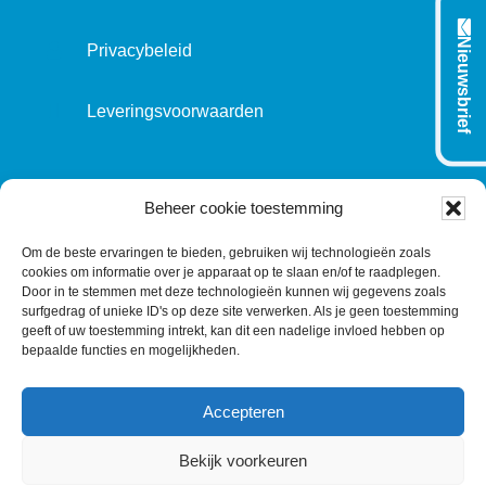
Nieuwsbrief
Privacybeleid
Leveringsvoorwaarden
VOLG ONS OP:
Beheer cookie toestemming
Om de beste ervaringen te bieden, gebruiken wij technologieën zoals
cookies om informatie over je apparaat op te slaan en/of te raadplegen.
L
T
F
Y
C
Door in te stemmen met deze technologieën kunnen wij gegevens zoals
surfgedrag of unieke ID's op deze site verwerken. Als je geen toestemming
i
w
a
o
o
geeft of uw toestemming intrekt, kan dit een nadelige invloed hebben op
n
i
c
u
n
bepaalde functies en mogelijkheden.
k
t
e
T
t
e
t
b
u
a
Accepteren
d
e
o
b
c
I
r
o
e
t
Bekijk voorkeuren
n
k