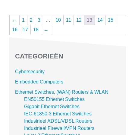
←
1
2
3
…
10
11
12
13
14
15
16
17
18
→
CATEGORIEËN
Cybersecurity
Embedded Computers
Ethernet Switches, (WAN) Routers & WLAN
EN50155 Ethernet Switches
Gigabit Ethernet Switches
IEC-61850-3 Ethernet Switches
Industrieel ADSL/VDSL Routers
Industrieel Firewall/VPN Routers