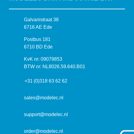
B
Galvanistraat 38
e
6716 AE Ede
z
P
Postbus 181
o
o
6710 BD Ede
e
s
k
I
KvK nr: 09079853
t
a
n
BTW nr: NL8026.59.640.B01
a
d
f
d
r
+31 (0)318 63 62 62
o
r
e
r
e
s
m
sales@modelec.nl
s
a
t
support@modelec.nl
i
e
order@modelec.nl