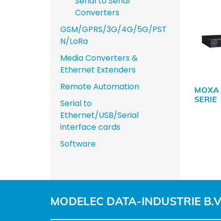
Serial to Serial
Converters
GSM/GPRS/3G/4G/5G/PST
N/LoRa
Media Converters &
Ethernet Extenders
Remote Automation
MOXA 
SERIE
Serial to
Ethernet/USB/Serial
interface cards
Software
MODELEC DATA-INDUSTRIE B.V