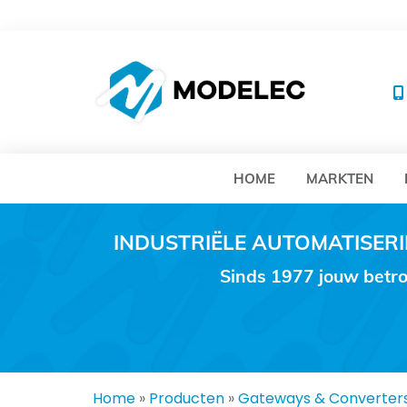
MO
HOME
MARKTEN
INDUSTRIËLE AUTOMATISE
Sinds 1977 jouw betro
Home
»
Producten
»
Gateways & Converter