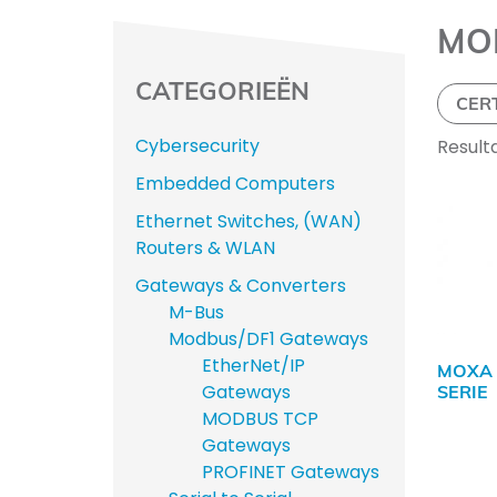
MO
CATEGORIEËN
CER
Cybersecurity
Result
Embedded Computers
Ethernet Switches, (WAN)
Routers & WLAN
Gateways & Converters
M-Bus
Modbus/DF1 Gateways
EtherNet/IP
MOXA 
Gateways
SERIE
MODBUS TCP
Gateways
PROFINET Gateways