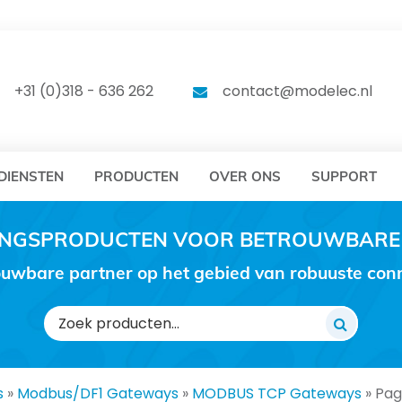
DELEC
MODELEC
+31 (0)318 - 636 262
contact@modelec.nl
DIENSTEN
PRODUCTEN
OVER ONS
SUPPORT
RINGSPRODUCTEN VOOR BETROUWBARE
uwbare partner op het gebied van robuuste conne
Zoeken
naar:
s
»
Modbus/DF1 Gateways
»
MODBUS TCP Gateways
»
Pag