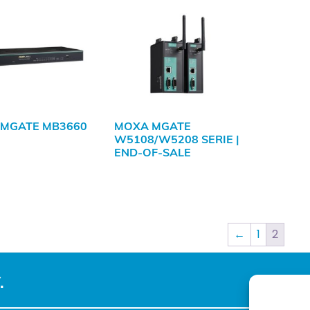
MGATE MB3660
MOXA MGATE
W5108/W5208 SERIE |
END-OF-SALE
←
1
2
.