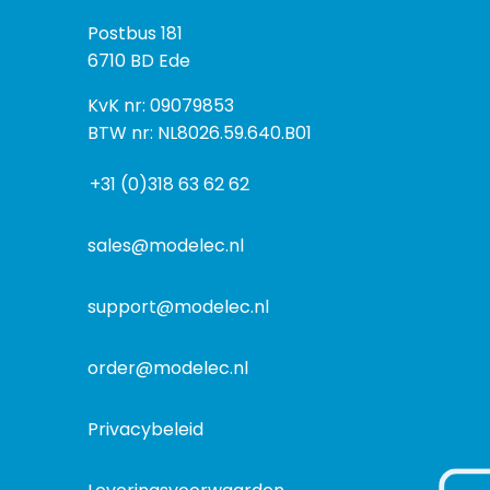
z
P
Postbus 181
o
o
6710 BD Ede
e
s
k
I
KvK nr: 09079853
t
a
n
BTW nr: NL8026.59.640.B01
a
d
f
d
r
+31 (0)318 63 62 62
o
r
e
r
e
s
m
sales@modelec.nl
s
a
t
support@modelec.nl
i
e
order@modelec.nl
Privacybeleid