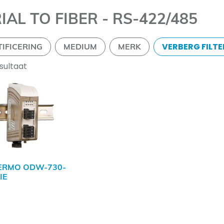
IAL TO FIBER - RS-422/485
VERBERG FILTE
TIFICERING
MEDIUM
MERK
esultaat
ERMO ODW-730-
IE