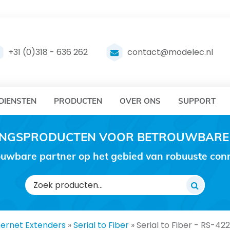
DELEC
MODELEC
+31 (0)318 - 636 262
contact@modelec.nl
DIENSTEN
PRODUCTEN
OVER ONS
SUPPORT
RINGSPRODUCTEN VOOR BETROUWBARE
uwbare partner op het gebied van robuuste conne
Zoeken
naar:
hernet Extenders
»
Serial to Fiber
»
Serial to Fiber - RS-42