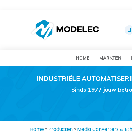
MO
HOME
MARKTEN
INDUSTRIËLE AUTOMATISE
Sinds 1977 jouw betro
Home
»
Producten
»
Media Converters & Et