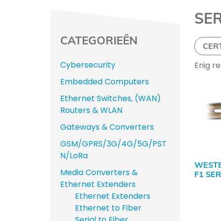
SER
CATEGORIEËN
CER
Cybersecurity
Enig r
Embedded Computers
Ethernet Switches, (WAN)
Routers & WLAN
Gateways & Converters
GSM/GPRS/3G/4G/5G/PST
N/LoRa
WEST
Media Converters &
F1 SER
Ethernet Extenders
Ethernet Extenders
Ethernet to Fiber
Serial to Fiber