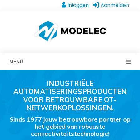
Inloggen
Aanmelden
MENU
INDUSTRIËLE
AUTOMATISERINGSPRODUCTEN
VOOR BETROUWBARE OT-
NETWERKOPLOSSINGEN.
Sinds 1977 jouw betrouwbare partner op
het gebied van robuuste
connectiviteitstechnologie!