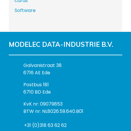
cards
Software
MODELEC DATA-INDUSTRIE B.V.
B
Galvanistraat 38
e
6716 AE Ede
z
P
Postbus 181
o
o
6710 BD Ede
e
s
k
I
KvK nr: 09079853
t
a
n
BTW nr: NL8026.59.640.B01
a
d
f
d
r
+31 (0)318 63 62 62
o
r
e