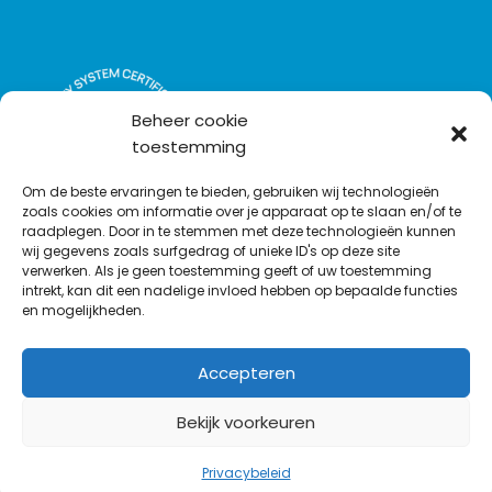
n
i
c
u
n
k
t
e
T
t
e
t
b
u
a
d
e
o
b
c
Beheer cookie
I
r
o
e
t
toestemming
n
k
Om de beste ervaringen te bieden, gebruiken wij technologieën
zoals cookies om informatie over je apparaat op te slaan en/of te
raadplegen. Door in te stemmen met deze technologieën kunnen
wij gegevens zoals surfgedrag of unieke ID's op deze site
verwerken. Als je geen toestemming geeft of uw toestemming
intrekt, kan dit een nadelige invloed hebben op bepaalde functies
en mogelijkheden.
Accepteren
Bekijk voorkeuren
©
1977
-2026
MODELEC
-
Data-Industrie
|
Keraweb
& Partners
Privacybeleid