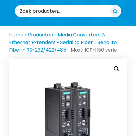
Zoeken
naar:
Home
»
Producten
»
Media Converters &
Ethernet Extenders
»
Serial to Fiber
»
Serial to
Fiber - RS-232/422/485
»
Moxa ICF-1150 serie