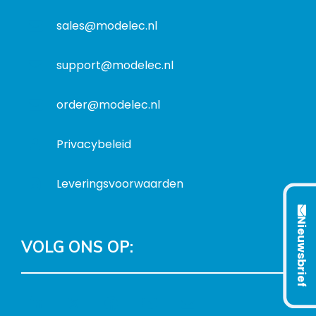
r
e
s
m
sales@modelec.nl
s
a
t
support@modelec.nl
i
e
order@modelec.nl
Privacybeleid
Leveringsvoorwaarden
Nieuwsbrief
VOLG ONS OP:
L
T
F
Y
C
i
w
a
o
o