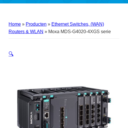
Home
»
Producten
»
Ethernet Switches, (WAN)
Routers & WLAN
»
Moxa MDS-G4020-4XGS serie
🔍