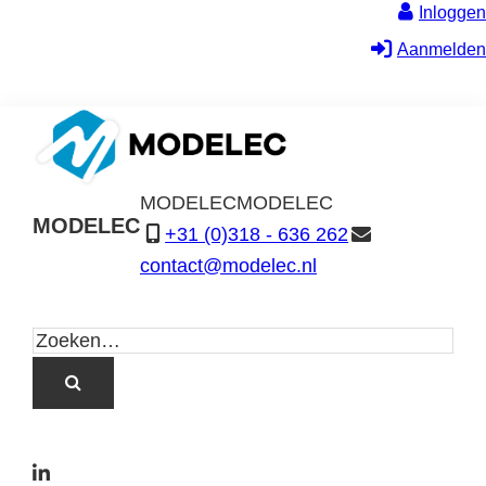
Inloggen
Aanmelden
MODELEC
MODELEC
MODELEC
+31 (0)318 - 636 262
Data-
contact@modelec.nl
Industrie
L