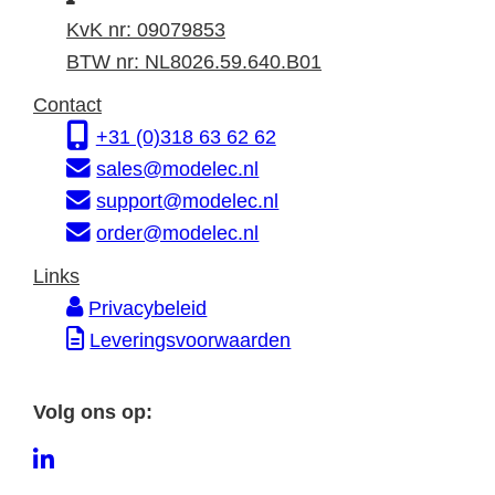
n
d
a
KvK nr: 09079853
f
r
d
BTW nr: NL8026.59.640.B01
o
e
r
Contact
r
s
e
+31 (0)318 63 62 62
m
s
sales@modelec.nl
a
support@modelec.nl
t
order@modelec.nl
i
Links
e
Privacybeleid
Leveringsvoorwaarden
Volg ons op:
L
i