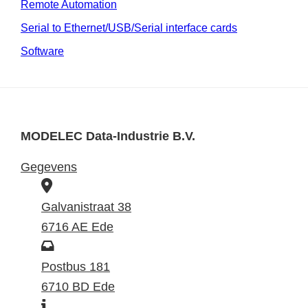
Remote Automation
Serial to Ethernet/USB/Serial interface cards
Software
MODELEC Data-Industrie B.V.
Gegevens
B
e
Galvanistraat 38
z
6716 AE Ede
o
P
e
o
Postbus 181
k
s
6710 BD Ede
I
a
t