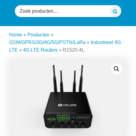
Zoeken
naar:
Home
»
Producten
»
GSM/GPRS/3G/4G/5G/PSTN/LoRa
»
Industrieel 4G
LTE
»
4G LTE Routers
»
R1520-4L