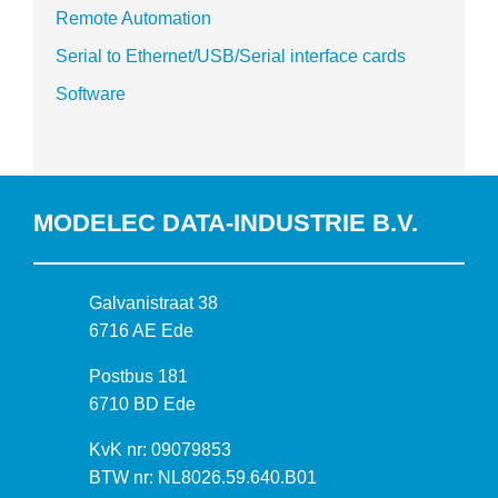
Remote Automation
Serial to Ethernet/USB/Serial interface cards
Software
MODELEC DATA-INDUSTRIE B.V.
B
Galvanistraat 38
e
6716 AE Ede
z
P
Postbus 181
o
o
6710 BD Ede
e
s
k
I
KvK nr: 09079853
t
a
n
BTW nr: NL8026.59.640.B01
a
d