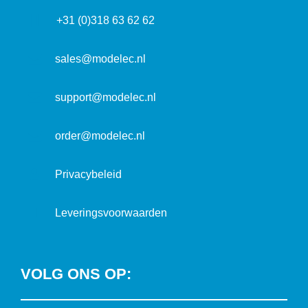
f
d
r
+31 (0)318 63 62 62
o
r
e
r
e
s
m
sales@modelec.nl
s
a
t
support@modelec.nl
i
e
order@modelec.nl
Privacybeleid
Leveringsvoorwaarden
VOLG ONS OP: