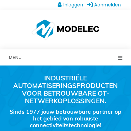
Inloggen
Aanmelden
MENU
INDUSTRIËLE
AUTOMATISERINGSPRODUCTEN
VOOR BETROUWBARE OT-
NETWERKOPLOSSINGEN.
Sinds 1977 jouw betrouwbare partner op
het gebied van robuuste
connectiviteitstechnologie!