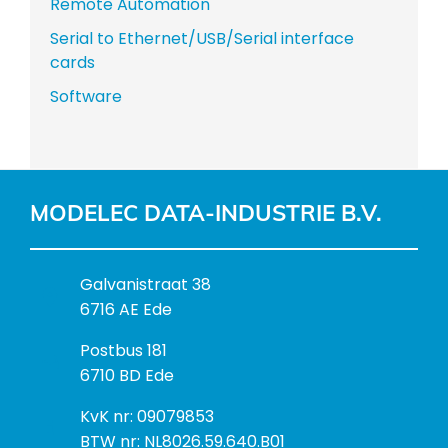
Remote Automation
Serial to Ethernet/USB/Serial interface
cards
Software
MODELEC DATA-INDUSTRIE B.V.
B
Galvanistraat 38
e
6716 AE Ede
z
P
Postbus 181
o
o
6710 BD Ede
e
s
k
I
KvK nr: 09079853
t
a
n
BTW nr: NL8026.59.640.B01