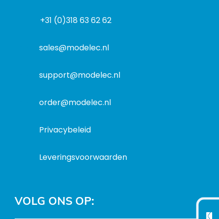
a
d
f
d
r
+31 (0)318 63 62 62
o
r
e
r
e
s
m
sales@modelec.nl
s
a
t
support@modelec.nl
i
e
order@modelec.nl
Privacybeleid
Leveringsvoorwaarden
VOLG ONS OP: