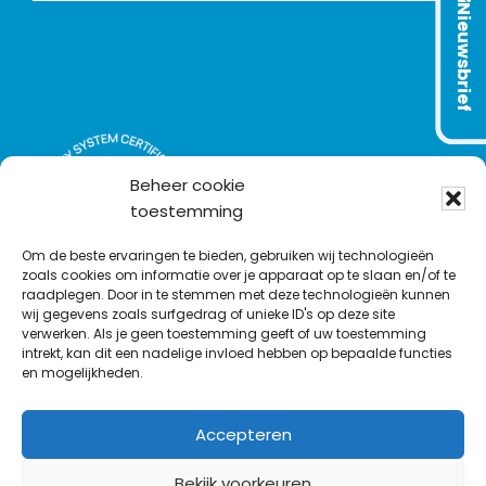
Nieuwsbrief
L
T
F
Y
C
i
w
a
o
o
n
i
c
u
n
k
t
e
T
t
e
t
b
u
a
d
e
o
b
c
Beheer cookie
I
r
o
e
t
toestemming
n
k
Om de beste ervaringen te bieden, gebruiken wij technologieën
zoals cookies om informatie over je apparaat op te slaan en/of te
raadplegen. Door in te stemmen met deze technologieën kunnen
wij gegevens zoals surfgedrag of unieke ID's op deze site
verwerken. Als je geen toestemming geeft of uw toestemming
intrekt, kan dit een nadelige invloed hebben op bepaalde functies
en mogelijkheden.
Accepteren
Bekijk voorkeuren