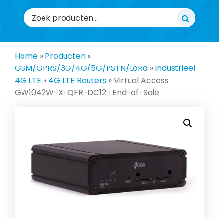
Zoeken
naar:
Home
»
Producten
»
GSM/GPRS/3G/4G/5G/PSTN/LoRa
»
Industrieel
4G LTE
»
4G LTE Routers
»
Virtual Access
GW1042W-X-QFR-DC12 | End-of-Sale