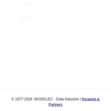
o
u
t
o
b
a
k
e
c
t
©
1977
-2026
MODELEC
-
Data-Industrie
|
Keraweb &
Partners