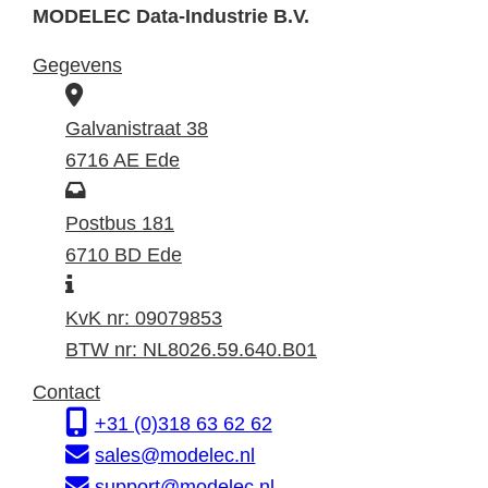
MODELEC Data-Industrie B.V.
Gegevens
B
e
Galvanistraat 38
z
6716 AE Ede
o
P
e
o
Postbus 181
k
s
6710 BD Ede
I
a
t
n
d
a
KvK nr: 09079853
f
r
d
BTW nr: NL8026.59.640.B01
o
e
r
Contact
r
s
e
+31 (0)318 63 62 62
m
s
sales@modelec.nl
a
support@modelec.nl