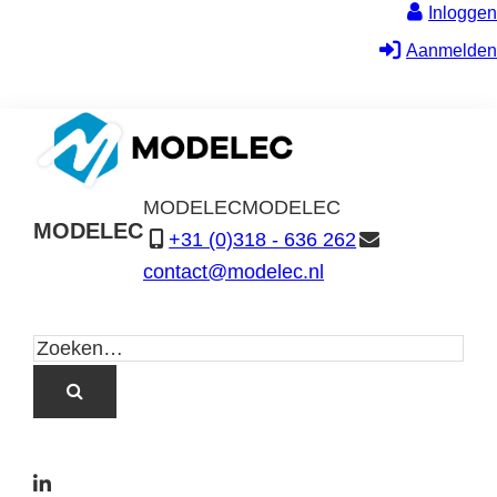
Inloggen
Aanmelden
MODELEC
MODELEC
MODELEC
+31 (0)318 - 636 262
Data-
contact@modelec.nl
Industrie
L