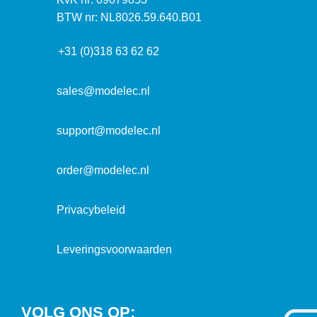
t
a
n
BTW nr: NL8026.59.640.B01
a
d
f
d
r
+31 (0)318 63 62 62
o
r
e
r
e
s
m
sales@modelec.nl
s
a
t
support@modelec.nl
i
e
order@modelec.nl
Privacybeleid
Leveringsvoorwaarden
VOLG ONS OP: