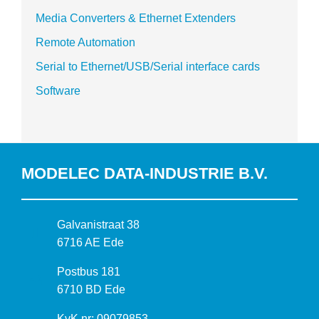
Media Converters & Ethernet Extenders
Remote Automation
Serial to Ethernet/USB/Serial interface cards
Software
MODELEC DATA-INDUSTRIE B.V.
B
Galvanistraat 38
e
6716 AE Ede
z
P
Postbus 181
o
o
6710 BD Ede
e
s
k
I
KvK nr: 09079853