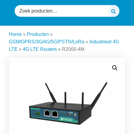
Zoeken
naar:
Home
»
Producten
»
GSM/GPRS/3G/4G/5G/PSTN/LoRa
»
Industrieel 4G
LTE
»
4G LTE Routers
»
R2000-4M