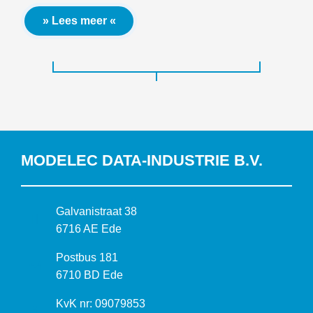
» Lees meer «
MODELEC DATA-INDUSTRIE B.V.
B
Galvanistraat 38
e
6716 AE Ede
z
P
Postbus 181
o
o
6710 BD Ede
e
s
k
I
KvK nr: 09079853
t