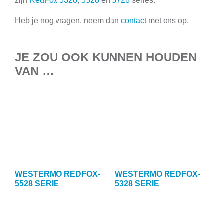
zijn
RedFox 5328
,
5528
en
5728
series.
Heb je nog vragen, neem dan
contact
met ons op.
JE ZOU OOK KUNNEN HOUDEN
VAN …
WESTERMO REDFOX-
WESTERMO REDFOX-
5528 SERIE
5328 SERIE