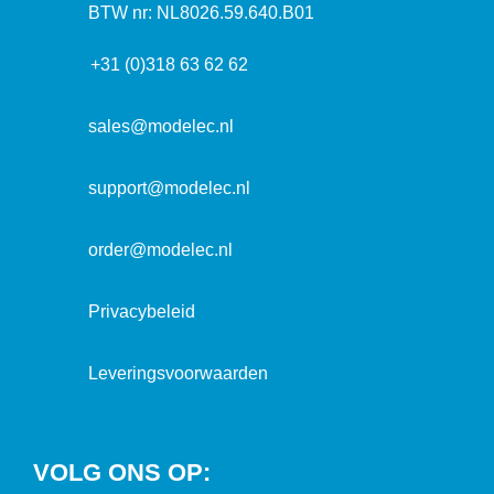
a
n
BTW nr: NL8026.59.640.B01
a
d
f
d
r
+31 (0)318 63 62 62
o
r
e
r
e
s
m
sales@modelec.nl
s
a
t
support@modelec.nl
i
e
order@modelec.nl
Privacybeleid
Leveringsvoorwaarden
VOLG ONS OP: